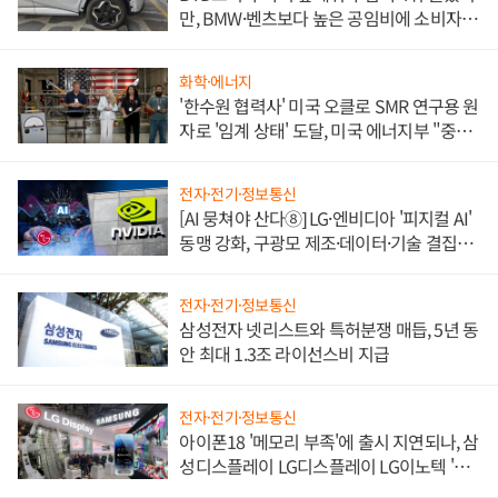
만, BMW·벤츠보다 높은 공임비에 소비자
불만 폭발
화학·에너지
'한수원 협력사' 미국 오클로 SMR 연구용 원
자로 '임계 상태' 도달, 미국 에너지부 "중요
한 이정표"
전자·전기·정보통신
[AI 뭉쳐야 산다⑧] LG·엔비디아 '피지컬 AI'
동맹 강화, 구광모 제조·데이터·기술 결집
해 종합 로보틱스 기업으로
전자·전기·정보통신
삼성전자 넷리스트와 특허분쟁 매듭, 5년 동
안 최대 1.3조 라이선스비 지급
전자·전기·정보통신
아이폰18 '메모리 부족'에 출시 지연되나, 삼
성디스플레이 LG디스플레이 LG이노텍 '탈
애플' 수익 다각화 속도