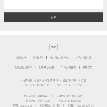
PC버전
회사소개
윤리강령
개인정보처리방침
이용자위원회
청소년보호정책
정정·반론보도
기사심의규정
불편신고
서울특별시 성동구 성수일로 39-34 서울숲더스페이스 12층
대표전화 : 1800-6522
팩스 : 070-4015-8658
편집국 : 070-4010-8512
사업본부 : 070-4010-7078
등록번호 : 서울 아 02897
제호 : 비즈니스포스트
등록일: 2013.11.13
발행·편집인 : 강석운
발행일자: 2013년 12월 2일