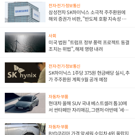
전자·전기·정보통신
삼성전자 SK하이닉스 소극적 주주환원에
해외 증권가 비판, "반도체 호황 지속성 의
문"
사회
미국 법원 "트럼프 정부 풍력 프로젝트 동결
조치는 위법", 해제 명령 내려
전자·전기·정보통신
SK하이닉스 1주당 375원 현금배당 실시, 추
가 주주환원 계획 9월 공개 예정
자동차·부품
현대차 올해 SUV 국내 베스트셀러 톱10에
서 싼타페만 자리매김, 그랜저·아반떼 '세단
쌍끌이'로 내수 방어
자동차·부품
BYD코리아 가격 앞세워 수입차 4위 올랐지