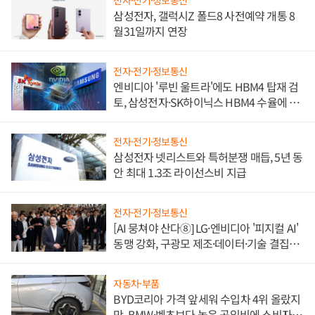
전자·전기·정보통신
삼성전자, 갤럭시Z 폴드8 사전예약 개통 8
월31일까지 연장
전자·전기·정보통신
엔비디아 '루빈 울트라'에도 HBM4 탑재 검
토, 삼성전자·SK하이닉스 HBM4 수율에 주
도권 갈린다
전자·전기·정보통신
삼성전자 넷리스트와 특허분쟁 매듭, 5년 동
안 최대 1.3조 라이선스비 지급
전자·전기·정보통신
[AI 뭉쳐야 산다⑧] LG·엔비디아 '피지컬 AI'
동맹 강화, 구광모 제조·데이터·기술 결집
해 종합 로보틱스 기업으로
자동차·부품
BYD코리아 가격 앞세워 수입차 4위 올랐지
만, BMW·벤츠보다 높은 공임비에 소비자