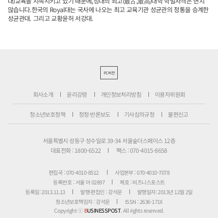
대)교육을 지속시키고 있기 때문에,성대의 최고(最古,最高)대학 학벌자격은 변치
않습니다.한국의 Royal대는 국사에 나오는 최고 교육기관 성균관의 정통을 승계한
성균관대. 그리고 교황윤허 서강대.
PC버전
회사소개
윤리강령
개인정보처리방침
이용자위원회
청소년보호정책
정정·반론보도
기사심의규정
불편신고
서울특별시 성동구 성수일로 39-34 서울숲더스페이스 12층
대표전화 : 1800-6522
팩스 : 070-4015-8658
편집국 : 070-4010-8512
사업본부 : 070-4010-7078
등록번호 : 서울 아 02897
제호 : 비즈니스포스트
등록일: 2013.11.13
발행·편집인 : 강석운
발행일자: 2013년 12월 2일
청소년보호책임자 : 강석운
ISSN : 2636-171X
Copyright ⓒ
B
USINESSPOST
. All rights reserved.