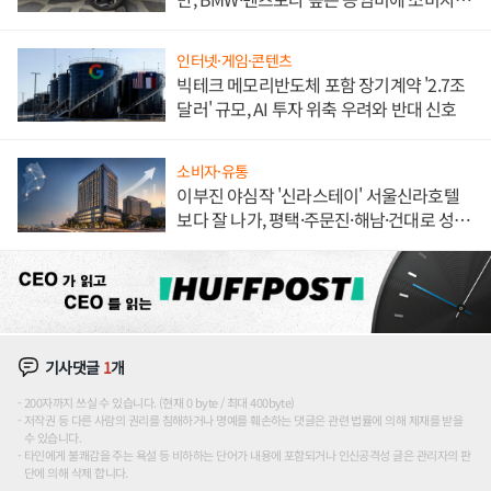
불만 폭발
인터넷·게임·콘텐츠
빅테크 메모리반도체 포함 장기계약 '2.7조
달러' 규모, AI 투자 위축 우려와 반대 신호
소비자·유통
이부진 야심작 '신라스테이' 서울신라호텔
보다 잘 나가, 평택·주문진·해남·건대로 성
장판 더 넓힌다
기사댓글
1
개
200자까지 쓰실 수 있습니다. (현재 0 byte / 최대 400byte)
저작권 등 다른 사람의 권리를 침해하거나 명예를 훼손하는 댓글은 관련 법률에 의해 제재를 받을
수 있습니다.
타인에게 불쾌감을 주는 욕설 등 비하하는 단어가 내용에 포함되거나 인신공격성 글은 관리자의 판
단에 의해 삭제 합니다.