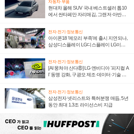
자동차·부품
현대차 올해 SUV 국내 베스트셀러 톱10
에서 싼타페만 자리매김, 그랜저·아반떼
'세단 쌍끌이'로 내수 방어
전자·전기·정보통신
아이폰18 '메모리 부족'에 출시 지연되나,
삼성디스플레이 LG디스플레이 LG이노
텍 '탈애플' 수익 다각화 속도
전자·전기·정보통신
[AI 뭉쳐야 산다⑧] LG·엔비디아 '피지컬 A
I' 동맹 강화, 구광모 제조·데이터·기술 결
집해 종합 로보틱스 기업으로
전자·전기·정보통신
삼성전자 넷리스트와 특허분쟁 매듭, 5년
동안 최대 1.3조 라이선스비 지급