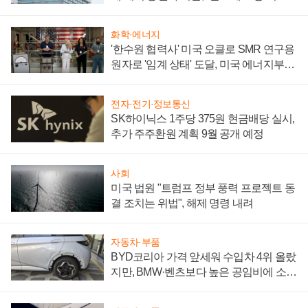
성 의문"
화학·에너지
'한수원 협력사' 미국 오클로 SMR 연구용
원자로 '임계 상태' 도달, 미국 에너지부
"중요한 이정표"
전자·전기·정보통신
SK하이닉스 1주당 375원 현금배당 실시,
추가 주주환원 계획 9월 공개 예정
사회
미국 법원 "트럼프 정부 풍력 프로젝트 동
결 조치는 위법", 해제 명령 내려
자동차·부품
BYD코리아 가격 앞세워 수입차 4위 올랐
지만, BMW·벤츠보다 높은 공임비에 소비
자 불만 폭발