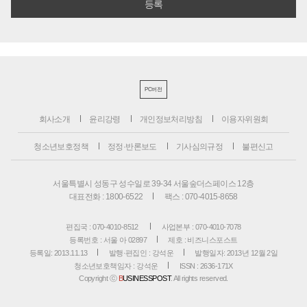
PC버전
회사소개
윤리강령
개인정보처리방침
이용자위원회
청소년보호정책
정정·반론보도
기사심의규정
불편신고
서울특별시 성동구 성수일로 39-34 서울숲더스페이스 12층
대표전화 : 1800-6522
팩스 : 070-4015-8658
편집국 : 070-4010-8512
사업본부 : 070-4010-7078
등록번호 : 서울 아 02897
제호 : 비즈니스포스트
등록일: 2013.11.13
발행·편집인 : 강석운
발행일자: 2013년 12월 2일
청소년보호책임자 : 강석운
ISSN : 2636-171X
Copyright ⓒ
B
USINESSPOST
. All rights reserved.