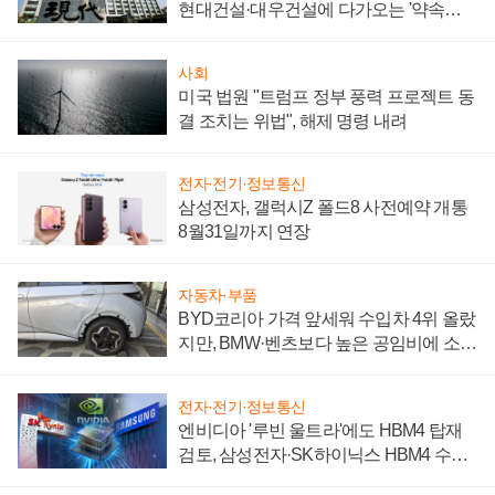
현대건설·대우건설에 다가오는 '약속의
시간'
사회
미국 법원 "트럼프 정부 풍력 프로젝트 동
결 조치는 위법", 해제 명령 내려
전자·전기·정보통신
삼성전자, 갤럭시Z 폴드8 사전예약 개통
8월31일까지 연장
자동차·부품
BYD코리아 가격 앞세워 수입차 4위 올랐
지만, BMW·벤츠보다 높은 공임비에 소비
자 불만 폭발
전자·전기·정보통신
엔비디아 '루빈 울트라'에도 HBM4 탑재
검토, 삼성전자·SK하이닉스 HBM4 수율
에 주도권 갈린다