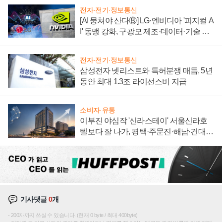
전자·전기·정보통신
[AI 뭉쳐야 산다⑧] LG·엔비디아 '피지컬 A
I' 동맹 강화, 구광모 제조·데이터·기술 결
집해 종합 로보틱스 기업으로
전자·전기·정보통신
삼성전자 넷리스트와 특허분쟁 매듭, 5년
동안 최대 1.3조 라이선스비 지급
소비자·유통
이부진 야심작 '신라스테이' 서울신라호
텔보다 잘 나가, 평택·주문진·해남·건대로
성장판 더 넓힌다
기사댓글
0
개
200자까지 쓰실 수 있습니다. (현재 0 byte / 최대 400byte)