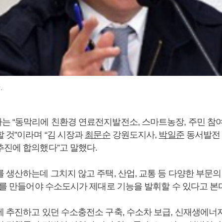
.
는 “동막리에 친환경 연료전지발전소, 스마트농장, 주민 참
 것”이라며 “김 시장과
최문순
강원도지사,
박일준
동서발전 
추진에 합의했다”고 말했다.
 생산하는데 그치지 않고 주택, 산업, 교통 등 다양한 부문
’를 만들어야 수소도시가 제대로 기능을 발휘할 수 있다고 본
에 추진하고 있던 수소충전소 구축, 수소차 보급, 신재생에너