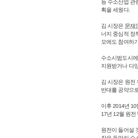
등 수소산업 관
획을 세웠다.
김 시장은
문재
너지 중심적 정
모에도 참여하기
수소시범도시에 
지원받거나 다양
김 시장은 원전
반대를 공약으로
이후 2014년 
17년 12월 원
원전이 들어설 
장은 동막리 수