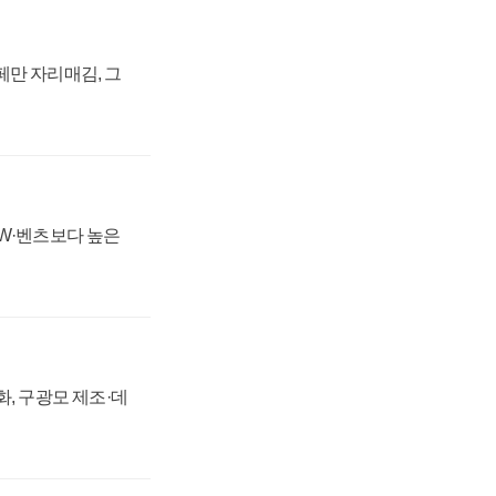
페만 자리매김, 그
MW·벤츠보다 높은
강화, 구광모 제조·데