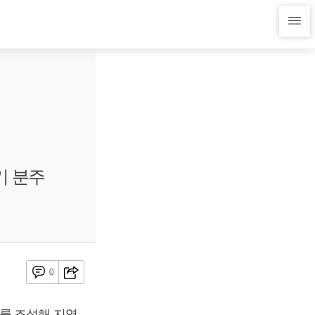
기 분주
0
를 조성해 지역