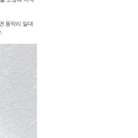
면 동막리 일대
.