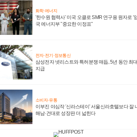
화학·에너지
'한수원 협력사' 미국 오클로 SMR 연구용 원자로 '임
국 에너지부 "중요한 이정표"
전자·전기·정보통신
삼성전자 넷리스트와 특허분쟁 매듭, 5년 동안 최대
지급
소비자·유통
이부진 야심작 '신라스테이' 서울신라호텔보다 잘 나
해남·건대로 성장판 더 넓힌다