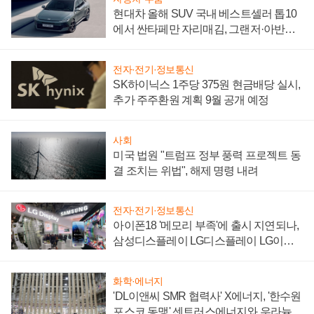
현대차 올해 SUV 국내 베스트셀러 톱10
에서 싼타페만 자리매김, 그랜저·아반떼
'세단 쌍끌이'로 내수 방어
전자·전기·정보통신
SK하이닉스 1주당 375원 현금배당 실시,
추가 주주환원 계획 9월 공개 예정
사회
미국 법원 "트럼프 정부 풍력 프로젝트 동
결 조치는 위법", 해제 명령 내려
전자·전기·정보통신
아이폰18 '메모리 부족'에 출시 지연되나,
삼성디스플레이 LG디스플레이 LG이노
텍 '탈애플' 수익 다각화 속도
화학·에너지
'DL이앤씨 SMR 협력사' X에너지, '한수원
포스코 동맹' 센트러스에너지와 우라늄