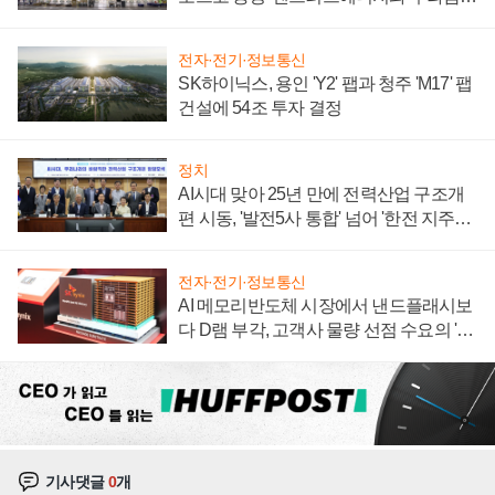
계약 체결
전자·전기·정보통신
SK하이닉스, 용인 'Y2' 팹과 청주 'M17' 팹
건설에 54조 투자 결정
정치
AI시대 맞아 25년 만에 전력산업 구조개
편 시동, '발전5사 통합' 넘어 '한전 지주사'
재편론도
전자·전기·정보통신
AI 메모리반도체 시장에서 낸드플래시보
다 D램 부각, 고객사 물량 선점 수요의 '우
선순위'
기사댓글
0
개