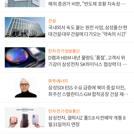
해외 증권가 비판, "반도체 호황 지속성 의
문"
건설
국내외서 속도 붙는 원전 사업, 삼성물산·현
대건설·대우건설에 다가오는 '약속의 시간'
전자·전기·정보통신
D램과 HBM 내년 물량도 '품절', 고객사 위
기감이 삼성전자 SK하이닉스 협상력 더 키
워
화학·에너지
삼성SDI ESS 수요 급증에 북미 증설 타진,
최주선 스텔란티스·GM 합작공장 건설 재추
진하나
전자·전기·정보통신
삼성전자, 갤럭시Z 폴드8 사전예약 개통 8
월31일까지 연장