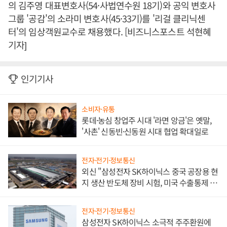
의 김주영 대표변호사(54·사법연수원 18기)와 공익 변호사
그룹 '공감'의 소라미 변호사(45·33기)를 '리걸 클리닉센
터'의 임상객원교수로 채용했다. [비즈니스포스트 석현혜
기자]
인기기사
소비자·유통
롯데·농심 창업주 시대 '라면 앙금'은 옛말,
'사촌' 신동빈·신동원 시대 협업 확대일로
전자·전기·정보통신
외신 "삼성전자 SK하이닉스 중국 공장용 현
지 생산 반도체 장비 시험, 미국 수출통제 대
비"
전자·전기·정보통신
삼성전자 SK하이닉스 소극적 주주환원에