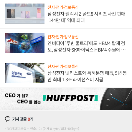
전자·전기·정보통신
삼성전자 갤럭시 Z 폴드8 시리즈 사전 판매
'144만 대' 역대 최대
전자·전기·정보통신
엔비디아 '루빈 울트라'에도 HBM4 탑재 검
토, 삼성전자·SK하이닉스 HBM4 수율에 주
도권 갈린다
전자·전기·정보통신
삼성전자 넷리스트와 특허분쟁 매듭, 5년 동
안 최대 1.3조 라이선스비 지급
기사댓글
0
개
200자까지 쓰실 수 있습니다. (현재 0 byte / 최대 400byte)