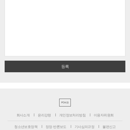
PC버전
회사소개
윤리강령
개인정보처리방침
이용자위원회
청소년보호정책
정정·반론보도
기사심의규정
불편신고