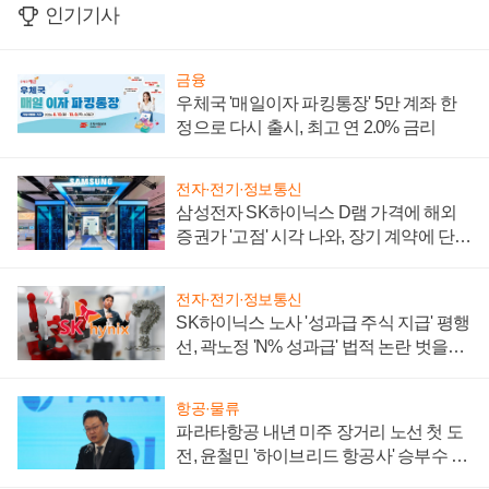
인기기사
금융
우체국 '매일이자 파킹통장' 5만 계좌 한
정으로 다시 출시, 최고 연 2.0% 금리
전자·전기·정보통신
삼성전자 SK하이닉스 D램 가격에 해외
증권가 '고점' 시각 나와, 장기 계약에 단점
부각
전자·전기·정보통신
SK하이닉스 노사 '성과급 주식 지급' 평행
선, 곽노정 'N% 성과급' 법적 논란 벗을지
주목
항공·물류
파라타항공 내년 미주 장거리 노선 첫 도
전, 윤철민 '하이브리드 항공사' 승부수 통
할까