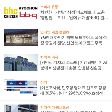
소비자·유통
치킨3사 '가맹점 상생' 비교해보니, 교촌
'영업권 보호'·bhc '신메뉴 개발'·BBQ '원가
부담'
인터넷·게임·콘텐츠
YG엔터 하반기 빅뱅 월드투어로 실적 성
장 증권가 전망, 신인 보이그룹도 주목
화학·에너지
[김민정 기자의 '코스뽀'] 지엔씨에너지 AI
붐에 비상발전기 호황, 안병철 친환경 에
너지 발전전문기업 향한다
정치
[여론조사꽃] 민주당 당대표 선호도 정청
래 30.5%·김민석 29.6%, 0.9%p 초접전
전자·전기·정보통신