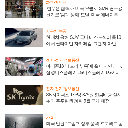
화학·에너지
'한수원 협력사' 미국 오클로 SMR 연구용
원자로 '임계 상태' 도달, 미국 에너지부
"중요한 이정표"
자동차·부품
현대차 올해 SUV 국내 베스트셀러 톱10
에서 싼타페만 자리매김, 그랜저·아반떼
'세단 쌍끌이'로 내수 방어
전자·전기·정보통신
아이폰18 '메모리 부족'에 출시 지연되나,
삼성디스플레이 LG디스플레이 LG이노
텍 '탈애플' 수익 다각화 속도
전자·전기·정보통신
SK하이닉스 1주당 375원 현금배당 실시,
추가 주주환원 계획 9월 공개 예정
사회
미국 법원 "트럼프 정부 풍력 프로젝트 동