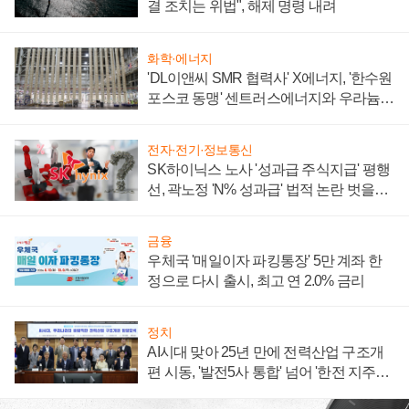
결 조치는 위법", 해제 명령 내려
화학·에너지
'DL이앤씨 SMR 협력사' X에너지, '한수원
포스코 동맹' 센트러스에너지와 우라늄
계약 체결
전자·전기·정보통신
SK하이닉스 노사 '성과급 주식지급' 평행
선, 곽노정 'N% 성과급' 법적 논란 벗을지
주목
금융
우체국 '매일이자 파킹통장' 5만 계좌 한
정으로 다시 출시, 최고 연 2.0% 금리
정치
AI시대 맞아 25년 만에 전력산업 구조개
편 시동, '발전5사 통합' 넘어 '한전 지주사'
재편론도