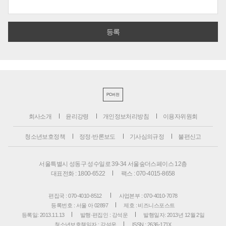
PC버전
회사소개
윤리강령
개인정보처리방침
이용자위원회
청소년보호정책
정정·반론보도
기사심의규정
불편신고
서울특별시 성동구 성수일로 39-34 서울숲더스페이스 12층
대표전화 : 1800-6522
팩스 : 070-4015-8658
편집국 : 070-4010-8512
사업본부 : 070-4010-7078
등록번호 : 서울 아 02897
제호 : 비즈니스포스트
등록일: 2013.11.13
발행·편집인 : 강석운
발행일자: 2013년 12월 2일
청소년보호책임자 : 강석운
ISSN : 2636-171X