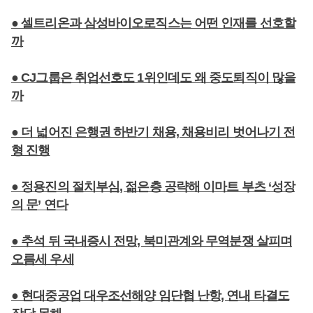
● 셀트리온과 삼성바이오로직스는 어떤 인재를 선호할
까
● CJ그룹은 취업선호도 1위인데도 왜 중도퇴직이 많을
까
● 더 넓어진 은행권 하반기 채용, 채용비리 벗어나기 전
형 진행
● 정용진의 절치부심, 젊은층 공략해 이마트 부츠 ‘성장
의 문’ 연다
● 추석 뒤 국내증시 전망, 북미관계와 무역분쟁 살피며
오름세 우세
● 현대중공업 대우조선해양 임단협 난항, 연내 타결도