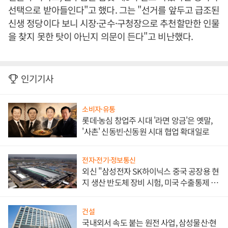
선택으로 받아들인다"고 했다. 그는 "선거를 앞두고 급조된
신생 정당이다 보니 시장·군수·구청장으로 추천할만한 인물
을 찾지 못한 탓이 아닌지 의문이 든다"고 비난했다.
인기기사
소비자·유통
롯데·농심 창업주 시대 '라면 앙금'은 옛말,
'사촌' 신동빈·신동원 시대 협업 확대일로
전자·전기·정보통신
외신 "삼성전자 SK하이닉스 중국 공장용 현
지 생산 반도체 장비 시험, 미국 수출통제 대
비"
건설
국내외서 속도 붙는 원전 사업, 삼성물산·현