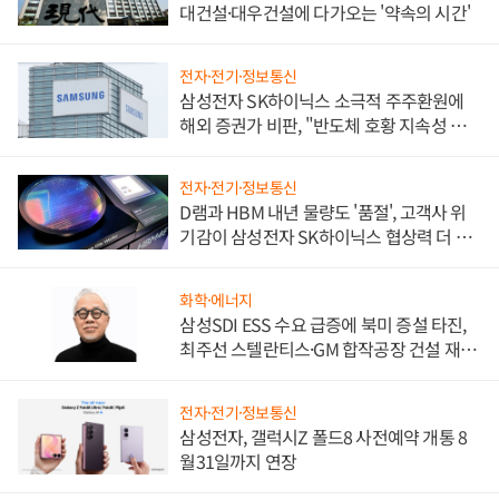
대건설·대우건설에 다가오는 '약속의 시간'
전자·전기·정보통신
삼성전자 SK하이닉스 소극적 주주환원에
해외 증권가 비판, "반도체 호황 지속성 의
문"
전자·전기·정보통신
D램과 HBM 내년 물량도 '품절', 고객사 위
기감이 삼성전자 SK하이닉스 협상력 더 키
워
화학·에너지
삼성SDI ESS 수요 급증에 북미 증설 타진,
최주선 스텔란티스·GM 합작공장 건설 재추
진하나
전자·전기·정보통신
삼성전자, 갤럭시Z 폴드8 사전예약 개통 8
월31일까지 연장