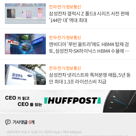
전자·전기·정보통신
삼성전자 갤럭시 Z 폴드8 시리즈 사전 판매
'144만 대' 역대 최대
전자·전기·정보통신
엔비디아 '루빈 울트라'에도 HBM4 탑재 검
토, 삼성전자·SK하이닉스 HBM4 수율에 주
도권 갈린다
전자·전기·정보통신
삼성전자 넷리스트와 특허분쟁 매듭, 5년 동
안 최대 1.3조 라이선스비 지급
기사댓글
0
개
200자까지 쓰실 수 있습니다. (현재 0 byte / 최대 400byte)