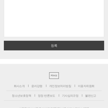
PC버전
회사소개
윤리강령
개인정보처리방침
이용자위원회
청소년보호정책
정정·반론보도
기사심의규정
불편신고