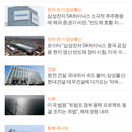
전자·전기·정보통신
삼성전자 SK하이닉스 소극적 주주환원
에 해외 증권가 비판, "반도체 호황 지속
성 의문"
전자·전기·정보통신
로이터 "삼성전자 SK하이닉스 중국 공장
용 현지 생산 반도체 장비 시험, 미국 수출
통제 대비"
건설
원전 건설 국내외서 속도 붙어, 삼성물산·
현대건설·대우건설에 다가오는 '약속의
시간'
사회
미국 법원 "트럼프 정부 풍력 프로젝트 동
결 조치는 위법", 해제 명령 내려
화학·에너지