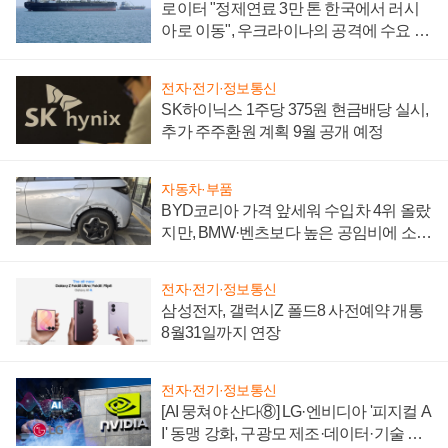
로이터 "정제연료 3만 톤 한국에서 러시
아로 이동", 우크라이나의 공격에 수요 늘
어
전자·전기·정보통신
SK하이닉스 1주당 375원 현금배당 실시,
추가 주주환원 계획 9월 공개 예정
자동차·부품
BYD코리아 가격 앞세워 수입차 4위 올랐
지만, BMW·벤츠보다 높은 공임비에 소비
자 불만 폭발
전자·전기·정보통신
삼성전자, 갤럭시Z 폴드8 사전예약 개통
8월31일까지 연장
전자·전기·정보통신
[AI 뭉쳐야 산다⑧] LG·엔비디아 '피지컬 A
I' 동맹 강화, 구광모 제조·데이터·기술 결