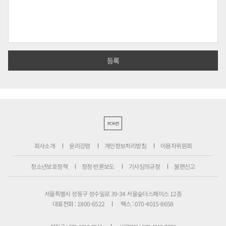
PC버전
회사소개
윤리강령
개인정보처리방침
이용자위원회
청소년보호정책
정정·반론보도
기사심의규정
불편신고
서울특별시 성동구 성수일로 39-34 서울숲더스페이스 12층
대표전화 : 1800-6522
팩스 : 070-4015-8658