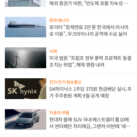
해외 증권가 비판, "반도체 호황 지속성 의
문"
화학·에너지
로이터 "정제연료 3만 톤 한국에서 러시아
로 이동", 우크라이나의 공격에 수요 늘어
사회
미국 법원 "트럼프 정부 풍력 프로젝트 동결
조치는 위법", 해제 명령 내려
전자·전기·정보통신
SK하이닉스 1주당 375원 현금배당 실시, 추
가 주주환원 계획 9월 공개 예정
자동차·부품
현대차 올해 SUV 국내 베스트셀러 톱10에
서 싼타페만 자리매김, 그랜저·아반떼 '세단
쌍끌이'로 내수 방어