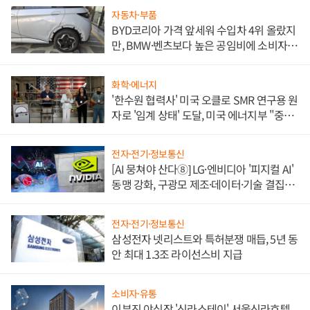
자동차·부품
BYD코리아 가격 앞세워 수입차 4위 올랐지
만, BMW·벤츠보다 높은 공임비에 소비자
불만 폭발
화학·에너지
'한수원 협력사' 미국 오클로 SMR 연구용 원
자로 '임계 상태' 도달, 미국 에너지부 "중요
한 이정표"
전자·전기·정보통신
[AI 뭉쳐야 산다⑧] LG·엔비디아 '피지컬 AI'
동맹 강화, 구광모 제조·데이터·기술 결집
해 종합 로보틱스 기업으로
전자·전기·정보통신
삼성전자 넷리스트와 특허분쟁 매듭, 5년 동
안 최대 1.3조 라이선스비 지급
소비자·유통
이부진 야심작 '신라스테이' 서울신라호텔