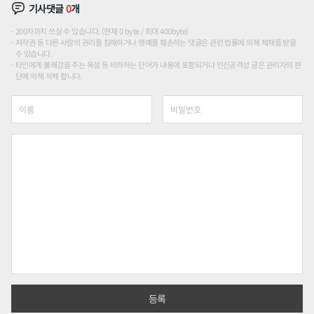
기사댓글
0
개
200자까지 쓰실 수 있습니다. (현재 0 byte / 최대 400byte)
저작권 등 다른 사람의 권리를 침해하거나 명예를 훼손하는 댓글은 관련 법률에 의해 제재를 받을
수 있습니다.
타인에게 불쾌감을 주는 욕설 등 비하하는 단어가 내용에 포함되거나 인신공격성 글은 관리자의 판
단에 의해 삭제 합니다.