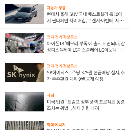
자동차·부품
현대차 올해 SUV 국내 베스트셀러 톱10에
서 싼타페만 자리매김, 그랜저·아반떼 '세단
쌍끌이'로 내수 방어
전자·전기·정보통신
아이폰18 '메모리 부족'에 출시 지연되나, 삼
성디스플레이 LG디스플레이 LG이노텍 '탈
애플' 수익 다각화 속도
전자·전기·정보통신
SK하이닉스 1주당 375원 현금배당 실시, 추
가 주주환원 계획 9월 공개 예정
사회
미국 법원 "트럼프 정부 풍력 프로젝트 동결
조치는 위법", 해제 명령 내려
화학·에너지