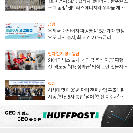
'DL이앤씨 SMR 협력사' X에너지, '한수원 포
스코 동맹' 센트러스에너지와 우라늄 계약
체결
금융
우체국 '매일이자 파킹통장' 5만 계좌 한정
으로 다시 출시, 최고 연 2.0% 금리
전자·전기·정보통신
SK하이닉스 노사 '성과급 주식 지급' 평행
선, 곽노정 'N% 성과급' 법적 논란 벗을지 주
목
정치
AI시대 맞아 25년 만에 전력산업 구조개편
시동, '발전5사 통합' 넘어 '한전 지주사' 재편
론도