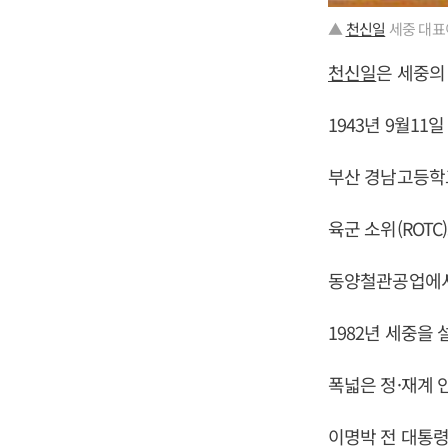
▲
천신일
세중 대표
천신일
은 세중의
1943년 9월11
부산 경남고등학
육군 소위(ROT
동양철관공업에서
1982년 세중을 
폭넓은 정·재계 
이명박 전 대통령