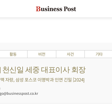
활동
비전
사건
기타
s ?] 천신일 세중 대표이사 회장
 자랑, 삼성 포스코 이명박과 인연 긴밀 [2024]
0
@businesspost.co.kr