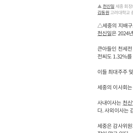
▲
천신일
세중 회장(
김동원
고려대학교 총
△세중의 지배구
천신일
은 2024
큰아들인 천세전 사
전씨도 1.32%를
이들 최대주주 및
세중의 이사회는 
사내이사는
천신
다. 사외이사는 
세중은 감사위원