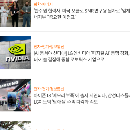
화학·에너지
'한수원 협력사' 미국 오클로 SMR 연구용 원자로 '임계 
너지부 "중요한 이정표"
전자·전기·정보통신
[AI 뭉쳐야 산다⑧] LG·엔비디아 '피지컬 AI' 동맹 강
터·기술 결집해 종합 로보틱스 기업으로
전자·전기·정보통신
아이폰18 '메모리 부족'에 출시 지연되나, 삼성디스
LG이노텍 '탈애플' 수익 다각화 속도