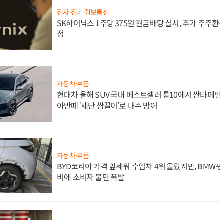
전자·전기·정보통신
SK하이닉스 1주당 375원 현금배당 실시, 추가 주주환
정
자동차·부품
현대차 올해 SUV 국내 베스트셀러 톱10에서 싼타페만
아반떼 '세단 쌍끌이'로 내수 방어
자동차·부품
BYD코리아 가격 앞세워 수입차 4위 올랐지만, BMW
비에 소비자 불만 폭발