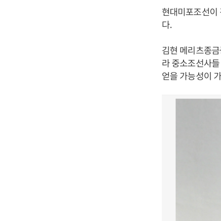
현대미포조선이 
다.
김현 메리츠종금증
라 중소조선사들
얻을 가능성이 가