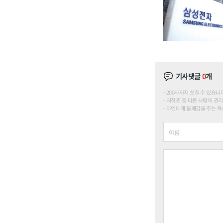
기사댓글
0
개
200자까지 쓰실 수 있습니다. (
저작권 등 다른 사람의 권리
타인에게 불쾌감을 주는 욕설