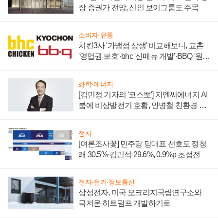
장 증권가 전망, 신인 보이그룹도 주목
소비자·유통
치킨3사 '가맹점 상생' 비교해보니, 교촌
'영업권 보호'·bhc '신메뉴 개발'·BBQ '원가
부담'
화학·에너지
[김민정 기자의 '코스뽀'] 지엔씨에너지 AI
붐에 비상발전기 호황, 안병철 친환경 에
너지 발전전문기업 향한다
정치
[여론조사꽃] 민주당 당대표 선호도 정청
래 30.5%·김민석 29.6%, 0.9%p 초접전
전자·전기·정보통신
삼성전자, 미국 오크리지국립연구소와
극저온 히트펌프 개발하기로