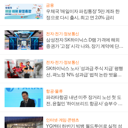
금융
우체국 '매일이자 파킹통장' 5만 계좌 한
정으로 다시 출시, 최고 연 2.0% 금리
전자·전기·정보통신
삼성전자 SK하이닉스 D램 가격에 해외
증권가 '고점' 시각 나와, 장기 계약에 단점
부각
전자·전기·정보통신
SK하이닉스 노사 '성과급 주식 지급' 평행
선, 곽노정 'N% 성과급' 법적 논란 벗을지
주목
항공·물류
파라타항공 내년 미주 장거리 노선 첫 도
전, 윤철민 '하이브리드 항공사' 승부수 통
할까
인터넷·게임·콘텐츠
YG엔터 하반기 빅뱅 월드투어로 실적 성