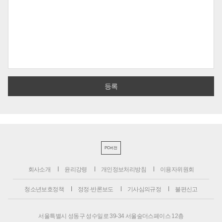
PC버전
회사소개
윤리강령
개인정보처리방침
이용자위원회
청소년보호정책
정정·반론보도
기사심의규정
불편신고
서울특별시 성동구 성수일로 39-34 서울숲더스페이스 12층