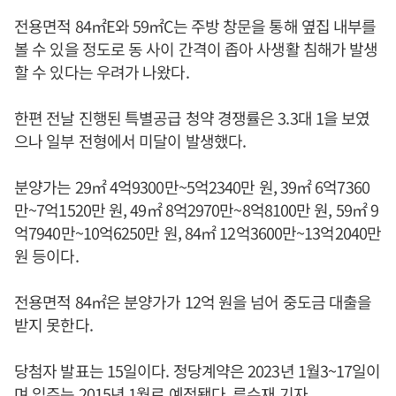
전용면적 84㎡E와 59㎡C는 주방 창문을 통해 옆집 내부를
볼 수 있을 정도로 동 사이 간격이 좁아 사생활 침해가 발생
할 수 있다는 우려가 나왔다.
한편 전날 진행된 특별공급 청약 경쟁률은 3.3대 1을 보였
으나 일부 전형에서 미달이 발생했다.
분양가는 29㎡ 4억9300만~5억2340만 원, 39㎡ 6억7360
만~7억1520만 원, 49㎡ 8억2970만~8억8100만 원, 59㎡ 9
억7940만~10억6250만 원, 84㎡ 12억3600만~13억2040만
원 등이다.
전용면적 84㎡은 분양가가 12억 원을 넘어 중도금 대출을
받지 못한다.
당첨자 발표는 15일이다. 정당계약은 2023년 1월3~17일이
며 입주는 2015년 1월로 예정됐다. 류수재 기자