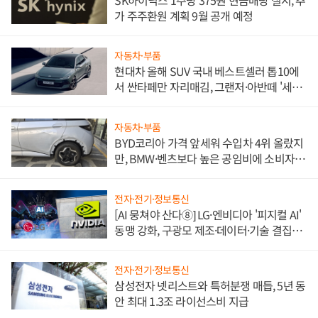
가 주주환원 계획 9월 공개 예정
자동차·부품
현대차 올해 SUV 국내 베스트셀러 톱10에
서 싼타페만 자리매김, 그랜저·아반떼 '세단
쌍끌이'로 내수 방어
자동차·부품
BYD코리아 가격 앞세워 수입차 4위 올랐지
만, BMW·벤츠보다 높은 공임비에 소비자
불만 폭발
전자·전기·정보통신
[AI 뭉쳐야 산다⑧] LG·엔비디아 '피지컬 AI'
동맹 강화, 구광모 제조·데이터·기술 결집
해 종합 로보틱스 기업으로
전자·전기·정보통신
삼성전자 넷리스트와 특허분쟁 매듭, 5년 동
안 최대 1.3조 라이선스비 지급