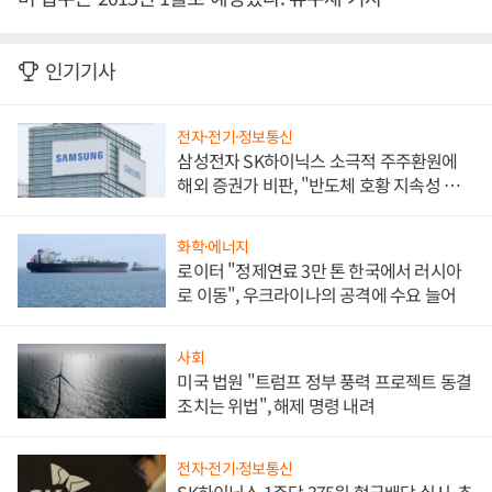
인기기사
전자·전기·정보통신
삼성전자 SK하이닉스 소극적 주주환원에
해외 증권가 비판, "반도체 호황 지속성 의
문"
화학·에너지
로이터 "정제연료 3만 톤 한국에서 러시아
로 이동", 우크라이나의 공격에 수요 늘어
사회
미국 법원 "트럼프 정부 풍력 프로젝트 동결
조치는 위법", 해제 명령 내려
전자·전기·정보통신
SK하이닉스 1주당 375원 현금배당 실시, 추