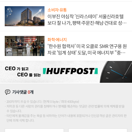
소비자·유통
이부진 야심작 '신라스테이' 서울신라호텔
보다 잘 나가, 평택·주문진·해남·건대로 성
장판 더 넓힌다
화학·에너지
'한수원 협력사' 미국 오클로 SMR 연구용 원
자로 '임계 상태' 도달, 미국 에너지부 "중요
한 이정표"
기사댓글
0
개
200자까지 쓰실 수 있습니다. (현재 0 byte / 최대 400byte)
저작권 등 다른 사람의 권리를 침해하거나 명예를 훼손하는 댓글은 관련 법률에 의해 제재를 받을
수 있습니다.
타인에게 불쾌감을 주는 욕설 등 비하하는 단어가 내용에 포함되거나 인신공격성 글은 관리자의 판
단에 의해 삭제 합니다.