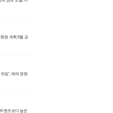
계 상태' 도달, 미
주환원 계획 9월 공
위법", 해제 명령
MW·벤츠보다 높은