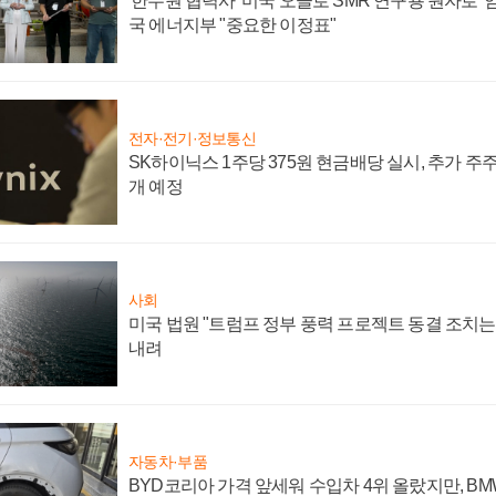
'한수원 협력사' 미국 오클로 SMR 연구용 원자로 '임
국 에너지부 "중요한 이정표"
전자·전기·정보통신
SK하이닉스 1주당 375원 현금배당 실시, 추가 주
개 예정
사회
미국 법원 "트럼프 정부 풍력 프로젝트 동결 조치는 
내려
자동차·부품
BYD코리아 가격 앞세워 수입차 4위 올랐지만, B