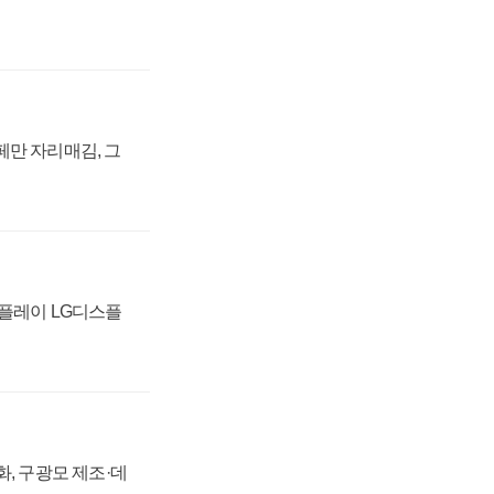
페만 자리매김, 그
스플레이 LG디스플
강화, 구광모 제조·데