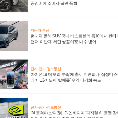
공임비에 소비자 불만 폭발
자동차·부품
현대차 올해 SUV 국내 베스트셀러 톱10에서 싼타
랜저·아반떼 '세단 쌍끌이'로 내수 방어
전자·전기·정보통신
아이폰18 '메모리 부족'에 출시 지연되나, 삼성디
레이 LG이노텍 '탈애플' 수익 다각화 속도
전자·전기·정보통신
[AI 뭉쳐야 산다⑧] LG·엔비디아 '피지컬 AI' 동맹 