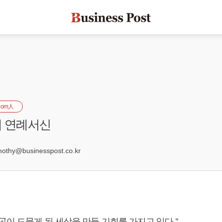
oom人
의 연례서신
9
hy@businesspost.co.kr
곤이 드물게 된 세상을 만들 기회를 가지고 있다.”