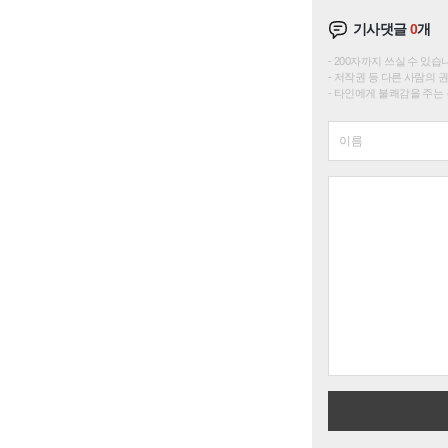
기사댓글
0
개
200자까지 쓰실 수 있습니다. 
저작권 등 다른 사람의 
타인에게 불쾌감을 주는 