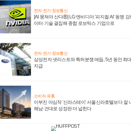
전자·전기·정보통신
[AI 뭉쳐야 산다⑧] LG·엔비디아 '피지컬 AI' 동맹 
이터·기술 결집해 종합 로보틱스 기업으로
전자·전기·정보통신
삼성전자 넷리스트와 특허분쟁 매듭, 5년 동안 최대
지급
소비자·유통
이부진 야심작 '신라스테이' 서울신라호텔보다 잘 나
해남·건대로 성장판 더 넓힌다