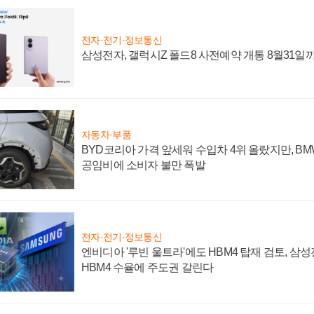
전자·전기·정보통신
삼성전자, 갤럭시Z 폴드8 사전예약 개통 8월31일
자동차·부품
BYD코리아 가격 앞세워 수입차 4위 올랐지만, B
공임비에 소비자 불만 폭발
전자·전기·정보통신
엔비디아 '루빈 울트라'에도 HBM4 탑재 검토, 삼
HBM4 수율에 주도권 갈린다