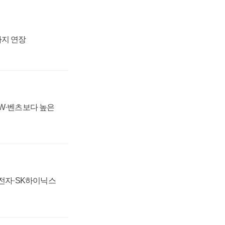
까지 연장
MW·벤츠보다 높은
성전자·SK하이닉스