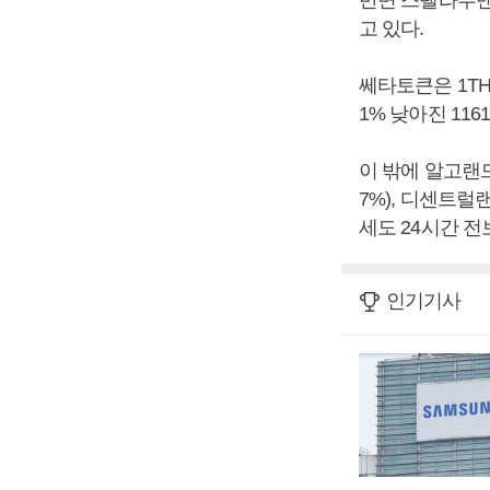
반면 스텔라루멘은
고 있다.
쎄타토큰은 1THE
1% 낮아진 11
이 밖에 알고랜드(-5
7%), 디센트럴랜드
세도 24시간 전
인기기사