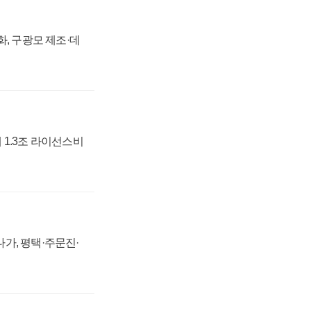
강화, 구광모 제조·데
 1.3조 라이선스비
가, 평택·주문진·