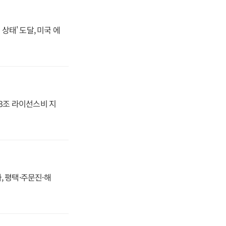
상태' 도달, 미국 에
.3조 라이선스비 지
, 평택·주문진·해