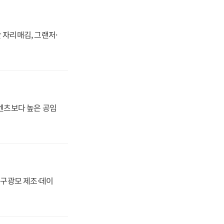
 자리매김, 그랜저·
·벤츠보다 높은 공임
화, 구광모 제조·데이