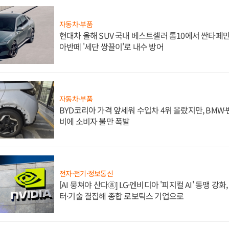
자동차·부품
현대차 올해 SUV 국내 베스트셀러 톱10에서 싼타페만
아반떼 '세단 쌍끌이'로 내수 방어
자동차·부품
BYD코리아 가격 앞세워 수입차 4위 올랐지만, BMW
비에 소비자 불만 폭발
전자·전기·정보통신
[AI 뭉쳐야 산다⑧] LG·엔비디아 '피지컬 AI' 동맹 강
터·기술 결집해 종합 로보틱스 기업으로