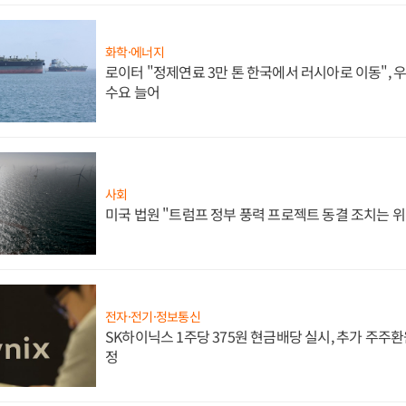
화학·에너지
로이터 "정제연료 3만 톤 한국에서 러시아로 이동",
수요 늘어
사회
미국 법원 "트럼프 정부 풍력 프로젝트 동결 조치는 위
전자·전기·정보통신
SK하이닉스 1주당 375원 현금배당 실시, 추가 주주환
정