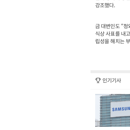
강조했다.
금 대변인도 “청
식상 사표를 내고
립성을 해치는 부
인기기사