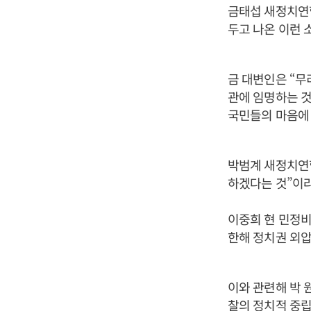
금태섭 새정치연합
두고 나온 이런 
금 대변인은 “무
관에 임명하는 것
국민들의 마음에 
박범계 새정치연
하겠다는 것”이
이중희 현 민정비
한해 정치권 외압
이와 관련해 박 
찰의 정치적 중립