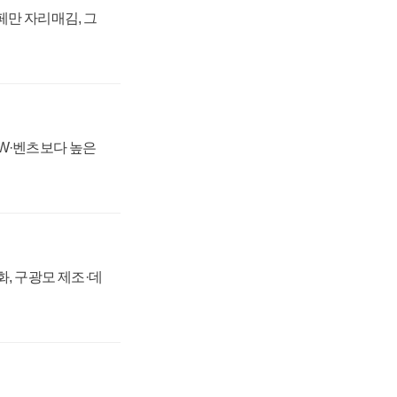
페만 자리매김, 그
MW·벤츠보다 높은
강화, 구광모 제조·데