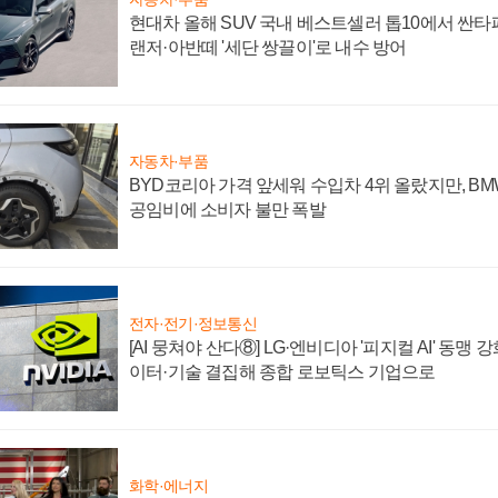
현대차 올해 SUV 국내 베스트셀러 톱10에서 싼타
랜저·아반떼 '세단 쌍끌이'로 내수 방어
자동차·부품
BYD코리아 가격 앞세워 수입차 4위 올랐지만, B
공임비에 소비자 불만 폭발
전자·전기·정보통신
[AI 뭉쳐야 산다⑧] LG·엔비디아 '피지컬 AI' 동맹 
이터·기술 결집해 종합 로보틱스 기업으로
화학·에너지