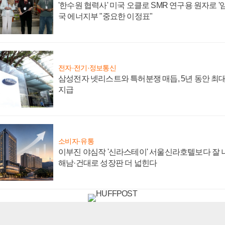
'한수원 협력사' 미국 오클로 SMR 연구용 원자로 '임
국 에너지부 "중요한 이정표"
전자·전기·정보통신
삼성전자 넷리스트와 특허분쟁 매듭, 5년 동안 최대
지급
소비자·유통
이부진 야심작 '신라스테이' 서울신라호텔보다 잘 나
해남·건대로 성장판 더 넓힌다