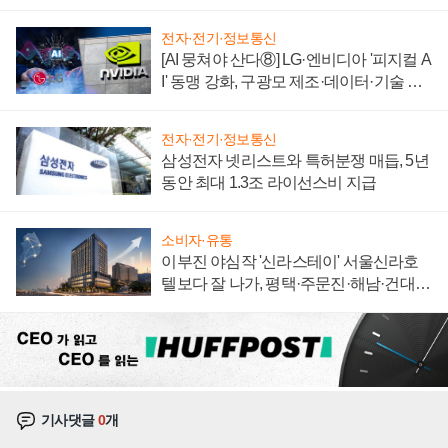
에 주도권 갈린다
전자·전기·정보통신
[AI 뭉쳐야 산다⑧] LG·엔비디아 '피지컬 A
I' 동맹 강화, 구광모 제조·데이터·기술 결
집해 종합 로보틱스 기업으로
전자·전기·정보통신
삼성전자 넷리스트와 특허분쟁 매듭, 5년
동안 최대 1.3조 라이선스비 지급
소비자·유통
이부진 야심작 '신라스테이' 서울신라호
텔보다 잘 나가, 평택·주문진·해남·건대로
성장판 더 넓힌다
기사댓글
0
개