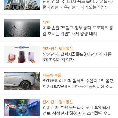
원전 건설 국내외서 속도 붙어, 삼성물산·
현대건설·대우건설에 다가오는 '약속의
시간'
사회
미국 법원 "트럼프 정부 풍력 프로젝트 동
결 조치는 위법", 해제 명령 내려
전자·전기·정보통신
삼성전자, 갤럭시Z 폴드8 사전예약 개통
8월31일까지 연장
자동차·부품
BYD코리아 가격 앞세워 수입차 4위 올랐
지만, BMW·벤츠보다 높은 공임비에 소비
자 불만 폭발
전자·전기·정보통신
엔비디아 '루빈 울트라'에도 HBM4 탑재
검토, 삼성전자·SK하이닉스 HBM4 수율