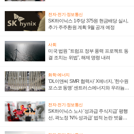
텍 '탈애플' 수익 다각화 속도
전자·전기·정보통신
SK하이닉스 1주당 375원 현금배당 실시,
추가 주주환원 계획 9월 공개 예정
사회
미국 법원 "트럼프 정부 풍력 프로젝트 동
결 조치는 위법", 해제 명령 내려
화학·에너지
'DL이앤씨 SMR 협력사' X에너지, '한수원
포스코 동맹' 센트러스에너지와 우라늄
계약 체결
전자·전기·정보통신
SK하이닉스 노사 '성과급 주식지급' 평행
선, 곽노정 'N% 성과급' 법적 논란 벗을지
주목