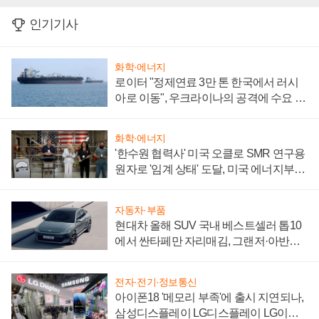
인기기사
화학·에너지
로이터 "정제연료 3만 톤 한국에서 러시
아로 이동", 우크라이나의 공격에 수요 늘
어
화학·에너지
'한수원 협력사' 미국 오클로 SMR 연구용
원자로 '임계 상태' 도달, 미국 에너지부
"중요한 이정표"
자동차·부품
현대차 올해 SUV 국내 베스트셀러 톱10
에서 싼타페만 자리매김, 그랜저·아반떼
'세단 쌍끌이'로 내수 방어
전자·전기·정보통신
아이폰18 '메모리 부족'에 출시 지연되나,
삼성디스플레이 LG디스플레이 LG이노