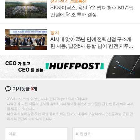
전자·전기·정보통신
SK하이닉스, 용인 'Y2' 팹과 청주 'M17' 팹
건설에 54조 투자 결정
정치
AI시대 맞아 25년 만에 전력산업 구조개
편 시동, '발전5사 통합' 넘어 '한전 지주사'
재편론도
기사댓글
0
개
200자까지 쓰실 수 있습니다. (현재 0 byte / 최대 400byte)
저작권 등 다른 사람의 권리를 침해하거나 명예를 훼손하는 댓글은 관련 법률에 의해 제재
를 받을 수 있습니다.
타인에게 불쾌감을 주는 욕설 등 비하하는 단어가 내용에 포함되거나 인신공격성 글은 관
리자의 판단에 의해 삭제 합니다.