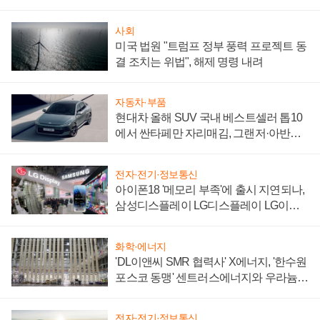
사회
미국 법원 "트럼프 정부 풍력 프로젝트 동
결 조치는 위법", 해제 명령 내려
자동차·부품
현대차 올해 SUV 국내 베스트셀러 톱10
에서 싼타페만 자리매김, 그랜저·아반떼
'세단 쌍끌이'로 내수 방어
전자·전기·정보통신
아이폰18 '메모리 부족'에 출시 지연되나,
삼성디스플레이 LG디스플레이 LG이노
텍 '탈애플' 수익 다각화 속도
화학·에너지
'DL이앤씨 SMR 협력사' X에너지, '한수원
포스코 동맹' 센트러스에너지와 우라늄
계약 체결
전자·전기·정보통신