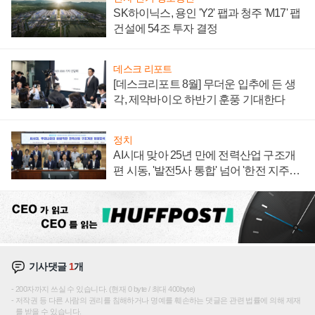
SK하이닉스, 용인 'Y2' 팹과 청주 'M17' 팹
건설에 54조 투자 결정
데스크 리포트
[데스크리포트 8월] 무더운 입추에 든 생
각, 제약바이오 하반기 훈풍 기대한다
정치
AI시대 맞아 25년 만에 전력산업 구조개
편 시동, '발전5사 통합' 넘어 '한전 지주사'
재편론도
기사댓글
1
개
200자까지 쓰실 수 있습니다. (현재 0 byte / 최대 400byte)
저작권 등 다른 사람의 권리를 침해하거나 명예를 훼손하는 댓글은 관련 법률에 의해 제재
를 받을 수 있습니다.