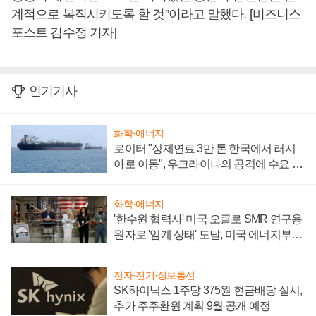
계적으로 복직시키도록 할 것”이라고 말했다. [비즈니스
포스트 김수정 기자]
인기기사
화학·에너지
로이터 "정제연료 3만 톤 한국에서 러시
아로 이동", 우크라이나의 공격에 수요 늘
어
화학·에너지
'한수원 협력사' 미국 오클로 SMR 연구용
원자로 '임계 상태' 도달, 미국 에너지부
"중요한 이정표"
전자·전기·정보통신
SK하이닉스 1주당 375원 현금배당 실시,
추가 주주환원 계획 9월 공개 예정