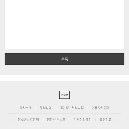
PC버전
회사소개
윤리강령
개인정보처리방침
이용자위원회
청소년보호정책
정정·반론보도
기사심의규정
불편신고