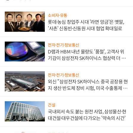
소비자·유통
롯데·농심 창업주 시대 '라면 앙금'은 옛말,
'사촌' 신동빈·신동원 시대 협업 확대일로
전자·전기·정보통신
D램과 HBM 내년 물량도 '품절', 고객사 위
기감이 삼성전자 SK하이닉스 협상력 더 키
워
전자·전기·정보통신
외신 "삼성전자 SK하이닉스 중국 공장용 현
지 생산 반도체 장비 시험, 미국 수출통제 대
비"
건설
국내외서 속도 붙는 원전 사업, 삼성물산·현
대건설·대우건설에 다가오는 '약속의 시간'