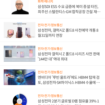
화학·에너지
삼성SDI ESS 수요 급증에 북미 증설 타진,
최주선 스텔란티스·GM 합작공장 건설 재추
진하나
전자·전기·정보통신
삼성전자, 갤럭시Z 폴드8 사전예약 개통 8
월31일까지 연장
전자·전기·정보통신
삼성전자 갤럭시 Z 폴드8 시리즈 사전 판매
'144만 대' 역대 최대
전자·전기·정보통신
엔비디아 '루빈 울트라'에도 HBM4 탑재 검
토, 삼성전자·SK하이닉스 HBM4 수율에 주
도권 갈린다
전자·전기·정보통신
삼성전자 2분기 글로벌 D램 점유율 39% 1