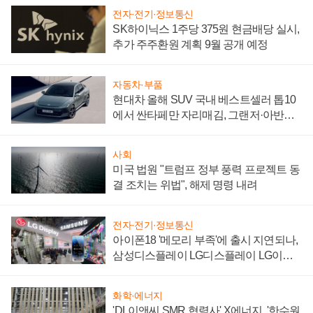
전자·전기·정보통신
SK하이닉스 1주당 375원 현금배당 실시,
추가 주주환원 계획 9월 공개 예정
자동차·부품
현대차 올해 SUV 국내 베스트셀러 톱10
에서 싼타페만 자리매김, 그랜저·아반떼
'세단 쌍끌이'로 내수 방어
사회
미국 법원 "트럼프 정부 풍력 프로젝트 동
결 조치는 위법", 해제 명령 내려
전자·전기·정보통신
아이폰18 '메모리 부족'에 출시 지연되나,
삼성디스플레이 LG디스플레이 LG이노
텍 '탈애플' 수익 다각화 속도
화학·에너지
'DL이앤씨 SMR 협력사' X에너지, '한수원