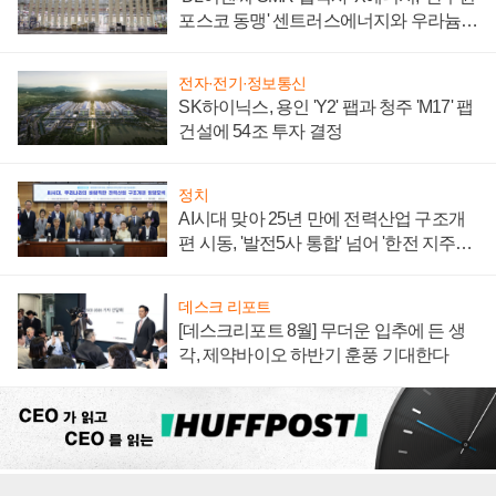
포스코 동맹' 센트러스에너지와 우라늄
계약 체결
전자·전기·정보통신
SK하이닉스, 용인 'Y2' 팹과 청주 'M17' 팹
건설에 54조 투자 결정
정치
AI시대 맞아 25년 만에 전력산업 구조개
편 시동, '발전5사 통합' 넘어 '한전 지주사'
재편론도
데스크 리포트
[데스크리포트 8월] 무더운 입추에 든 생
각, 제약바이오 하반기 훈풍 기대한다