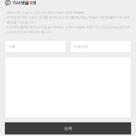
기사댓글
0
개
200자까지 쓰실 수 있습니다. (현재 0 byte / 최대 400byte)
저작권 등 다른 사람의 권리를 침해하거나 명예를 훼손하는 댓글은 관련 법률에 의해 제재
를 받을 수 있습니다.
타인에게 불쾌감을 주는 욕설 등 비하하는 단어가 내용에 포함되거나 인신공격성 글은 관
리자의 판단에 의해 삭제 합니다.