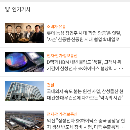
인기기사
소비자·유통
롯데·농심 창업주 시대 '라면 앙금'은 옛말,
'사촌' 신동빈·신동원 시대 협업 확대일로
전자·전기·정보통신
D램과 HBM 내년 물량도 '품절', 고객사 위
기감이 삼성전자 SK하이닉스 협상력 더 키
워
건설
국내외서 속도 붙는 원전 사업, 삼성물산·현
대건설·대우건설에 다가오는 '약속의 시간'
전자·전기·정보통신
외신 "삼성전자 SK하이닉스 중국 공장용 현
지 생산 반도체 장비 시험, 미국 수출통제 대