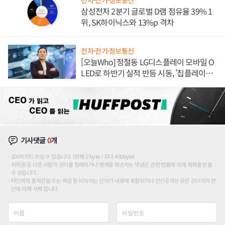
전자·전기·정보통신
삼성전자 2분기 글로벌 D램 점유율 39% 1
위, SK하이닉스와 13%p 격차
전자·전기·정보통신
[오늘Who] 정철동 LG디스플레이 모바일 O
LED로 하반기 실적 반등 시동, '칩플레이
션'에 가격 인하 압박은 부담
기사댓글
0
개
200자까지 쓰실 수 있습니다. (현재 0 byte / 최대 400byte)
저작권 등 다른 사람의 권리를 침해하거나 명예를 훼손하는 댓글은 관련 법률에 의해 제재를 받을
수 있습니다.
타인에게 불쾌감을 주는 욕설 등 비하하는 단어가 내용에 포함되거나 인신공격성 글은 관리자의 판
단에 의해 삭제 합니다.