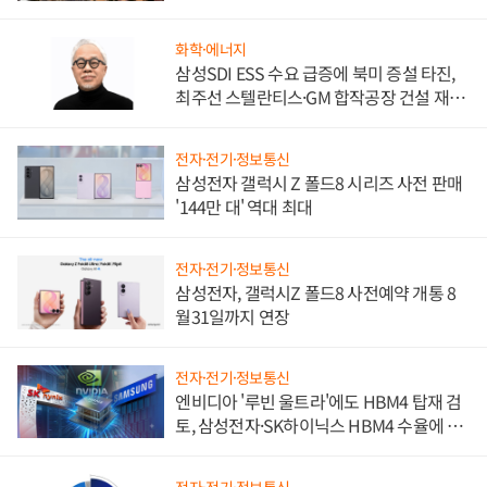
비"
화학·에너지
삼성SDI ESS 수요 급증에 북미 증설 타진,
최주선 스텔란티스·GM 합작공장 건설 재추
진하나
전자·전기·정보통신
삼성전자 갤럭시 Z 폴드8 시리즈 사전 판매
'144만 대' 역대 최대
전자·전기·정보통신
삼성전자, 갤럭시Z 폴드8 사전예약 개통 8
월31일까지 연장
전자·전기·정보통신
엔비디아 '루빈 울트라'에도 HBM4 탑재 검
토, 삼성전자·SK하이닉스 HBM4 수율에 주
도권 갈린다