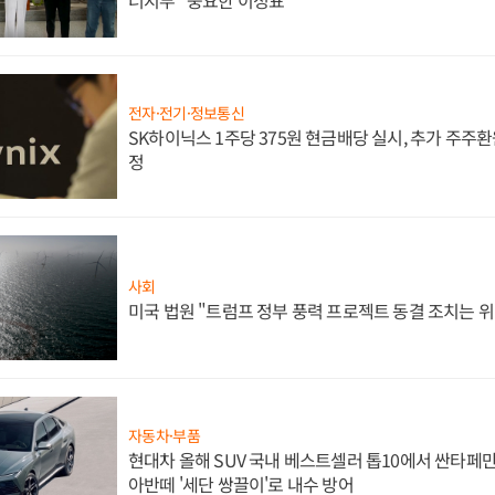
전자·전기·정보통신
SK하이닉스 1주당 375원 현금배당 실시, 추가 주주환
정
사회
미국 법원 "트럼프 정부 풍력 프로젝트 동결 조치는 위
자동차·부품
현대차 올해 SUV 국내 베스트셀러 톱10에서 싼타페만
아반떼 '세단 쌍끌이'로 내수 방어