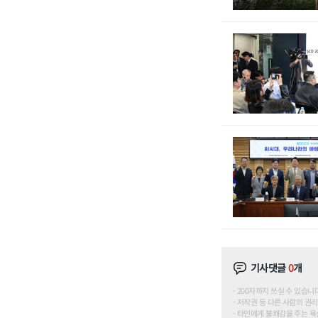
기사댓글
0
개
200자까지 쓰실 수 있습니다. (
저작권 등 다른 사람의 권리
타인에게 불쾌감을 주는 욕설