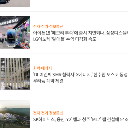
전자·전기·정보통신
아이폰18 '메모리 부족'에 출시 지연되나, 삼성디스
LG이노텍 '탈애플' 수익 다각화 속도
화학·에너지
'DL이앤씨 SMR 협력사' X에너지, '한수원 포스코 
우라늄 계약 체결
전자·전기·정보통신
SK하이닉스, 용인 'Y2' 팹과 청주 'M17' 팹 건설에 5