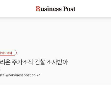
바이오·제약
트리온 주가조작 검찰 조사받아
8
tal@businesspost.co.kr