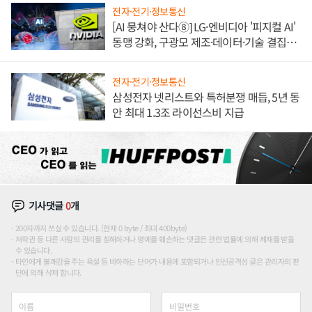
전자·전기·정보통신
[AI 뭉쳐야 산다⑧] LG·엔비디아 '피지컬 AI'
동맹 강화, 구광모 제조·데이터·기술 결집
해 종합 로보틱스 기업으로
전자·전기·정보통신
삼성전자 넷리스트와 특허분쟁 매듭, 5년 동
안 최대 1.3조 라이선스비 지급
기사댓글
0
개
200자까지 쓰실 수 있습니다. (현재 0 byte / 최대 400byte)
저작권 등 다른 사람의 권리를 침해하거나 명예를 훼손하는 댓글은 관련 법률에 의해 제재를 받을
수 있습니다.
타인에게 불쾌감을 주는 욕설 등 비하하는 단어가 내용에 포함되거나 인신공격성 글은 관리자의 판
단에 의해 삭제 합니다.