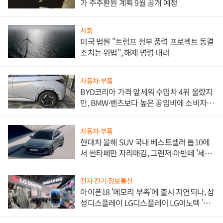
가 주주환원 계획 9월 공개 예정
사회
미국 법원 "트럼프 정부 풍력 프로젝트 동결
조치는 위법", 해제 명령 내려
자동차·부품
BYD코리아 가격 앞세워 수입차 4위 올랐지
만, BMW·벤츠보다 높은 공임비에 소비자
불만 폭발
자동차·부품
현대차 올해 SUV 국내 베스트셀러 톱10에
서 싼타페만 자리매김, 그랜저·아반떼 '세단
쌍끌이'로 내수 방어
전자·전기·정보통신
아이폰18 '메모리 부족'에 출시 지연되나, 삼
성디스플레이 LG디스플레이 LG이노텍 '탈
애플' 수익 다각화 속도