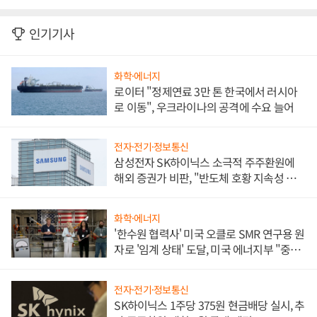
인기기사
화학·에너지
로이터 "정제연료 3만 톤 한국에서 러시아
로 이동", 우크라이나의 공격에 수요 늘어
전자·전기·정보통신
삼성전자 SK하이닉스 소극적 주주환원에
해외 증권가 비판, "반도체 호황 지속성 의
문"
화학·에너지
'한수원 협력사' 미국 오클로 SMR 연구용 원
자로 '임계 상태' 도달, 미국 에너지부 "중요
한 이정표"
전자·전기·정보통신
SK하이닉스 1주당 375원 현금배당 실시, 추