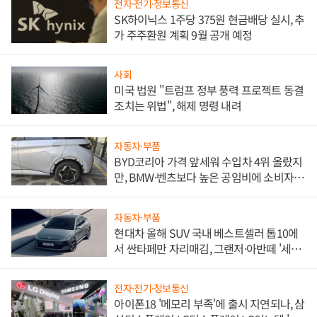
전자·전기·정보통신
SK하이닉스 1주당 375원 현금배당 실시, 추
가 주주환원 계획 9월 공개 예정
사회
미국 법원 "트럼프 정부 풍력 프로젝트 동결
조치는 위법", 해제 명령 내려
자동차·부품
BYD코리아 가격 앞세워 수입차 4위 올랐지
만, BMW·벤츠보다 높은 공임비에 소비자
불만 폭발
자동차·부품
현대차 올해 SUV 국내 베스트셀러 톱10에
서 싼타페만 자리매김, 그랜저·아반떼 '세단
쌍끌이'로 내수 방어
전자·전기·정보통신
아이폰18 '메모리 부족'에 출시 지연되나, 삼