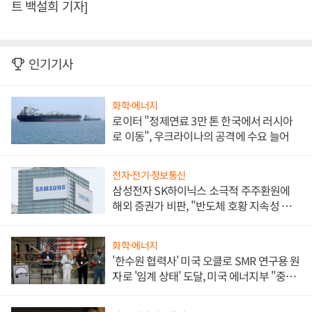
트 백설희 기자]
인기기사
화학·에너지
로이터 "정제연료 3만 톤 한국에서 러시아
로 이동", 우크라이나의 공격에 수요 늘어
전자·전기·정보통신
삼성전자 SK하이닉스 소극적 주주환원에
해외 증권가 비판, "반도체 호황 지속성 의
문"
화학·에너지
'한수원 협력사' 미국 오클로 SMR 연구용 원
자로 '임계 상태' 도달, 미국 에너지부 "중요
한 이정표"