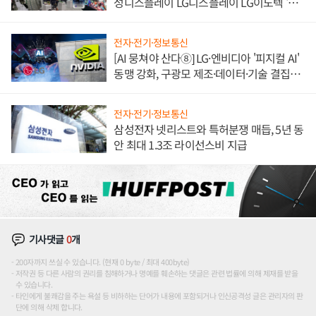
성디스플레이 LG디스플레이 LG이노텍 '탈
애플' 수익 다각화 속도
전자·전기·정보통신
[AI 뭉쳐야 산다⑧] LG·엔비디아 '피지컬 AI'
동맹 강화, 구광모 제조·데이터·기술 결집
해 종합 로보틱스 기업으로
전자·전기·정보통신
삼성전자 넷리스트와 특허분쟁 매듭, 5년 동
안 최대 1.3조 라이선스비 지급
기사댓글
0
개
200자까지 쓰실 수 있습니다. (현재 0 byte / 최대 400byte)
저작권 등 다른 사람의 권리를 침해하거나 명예를 훼손하는 댓글은 관련 법률에 의해 제재를 받을
수 있습니다.
타인에게 불쾌감을 주는 욕설 등 비하하는 단어가 내용에 포함되거나 인신공격성 글은 관리자의 판
단에 의해 삭제 합니다.