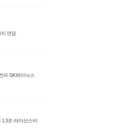
까지 연장
성전자·SK하이닉스
 1.3조 라이선스비