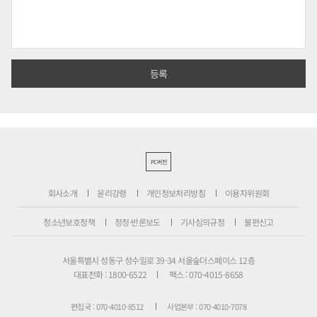
PC버전
회사소개
윤리강령
개인정보처리방침
이용자위원회
청소년보호정책
정정·반론보도
기사심의규정
불편신고
서울특별시 성동구 성수일로 39-34 서울숲더스페이스 12층
대표전화 : 1800-6522
팩스 : 070-4015-8658
편집국 : 070-4010-8512
사업본부 : 070-4010-7078