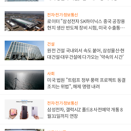
문"
전자·전기·정보통신
로이터 "삼성전자 SK하이닉스 중국 공장용
현지 생산 반도체 장비 시험, 미국 수출통제
대비"
건설
원전 건설 국내외서 속도 붙어, 삼성물산·현
대건설·대우건설에 다가오는 '약속의 시간'
사회
미국 법원 "트럼프 정부 풍력 프로젝트 동결
조치는 위법", 해제 명령 내려
전자·전기·정보통신
삼성전자, 갤럭시Z 폴드8 사전예약 개통 8
월31일까지 연장