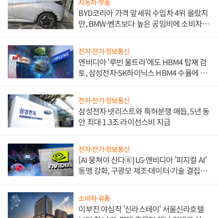
자동차·부품
BYD코리아 가격 앞세워 수입차 4위 올랐지
만, BMW·벤츠보다 높은 공임비에 소비자
불만 폭발
전자·전기·정보통신
엔비디아 '루빈 울트라'에도 HBM4 탑재 검
토, 삼성전자·SK하이닉스 HBM4 수율에 주
도권 갈린다
전자·전기·정보통신
삼성전자 넷리스트와 특허분쟁 매듭, 5년 동
안 최대 1.3조 라이선스비 지급
전자·전기·정보통신
[AI 뭉쳐야 산다⑧] LG·엔비디아 '피지컬 AI'
동맹 강화, 구광모 제조·데이터·기술 결집
해 종합 로보틱스 기업으로
소비자·유통
이부진 야심작 '신라스테이' 서울신라호텔