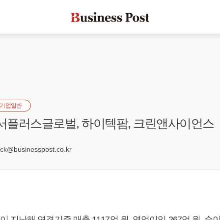
기업일반
 서플러스글로벌, 하이텍팜, 크린앤사이언스
2
k@businesspost.co.kr
지난해 연결기준 매출 1117억 원, 영업이익 267억 원, 순이