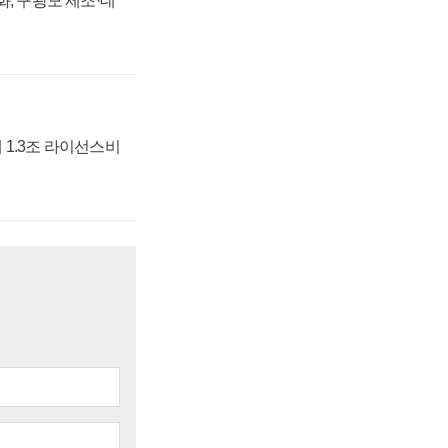
강화, 구광모 제조·데
 1.3조 라이선스비