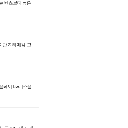
MW·벤츠보다 높은
페만 자리매김, 그
스플레이 LG디스플