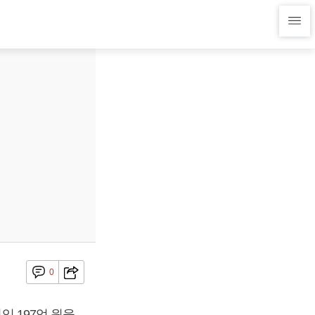
0
익 197억 원을