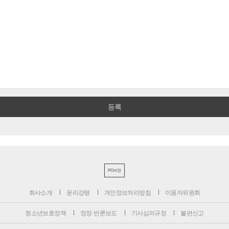
PC버전
회사소개
윤리강령
개인정보처리방침
이용자위원회
청소년보호정책
정정·반론보도
기사심의규정
불편신고