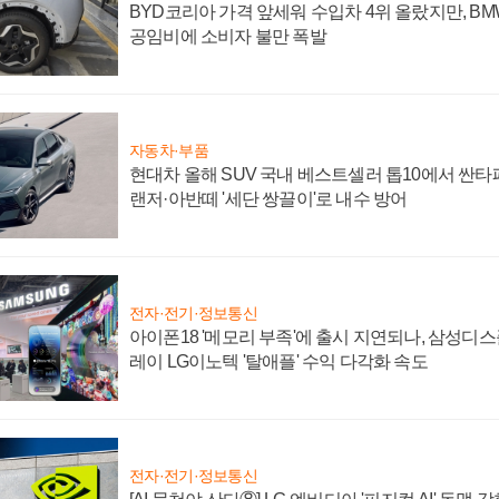
BYD코리아 가격 앞세워 수입차 4위 올랐지만, B
공임비에 소비자 불만 폭발
자동차·부품
현대차 올해 SUV 국내 베스트셀러 톱10에서 싼타
랜저·아반떼 '세단 쌍끌이'로 내수 방어
전자·전기·정보통신
아이폰18 '메모리 부족'에 출시 지연되나, 삼성디
레이 LG이노텍 '탈애플' 수익 다각화 속도
전자·전기·정보통신