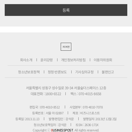
PC버전
회사소개
윤리강령
개인정보처리방침
이용자위원회
청소년보호정책
정정·반론보도
기사심의규정
불편신고
서울특별시 성동구 성수일로 39-34 서울숲더스페이스 12층
대표전화 : 1800-6522
팩스 : 070-4015-8658
편집국 : 070-4010-8512
사업본부 : 070-4010-7078
등록번호 : 서울 아 02897
제호 : 비즈니스포스트
등록일: 2013.11.13
발행·편집인 : 강석운
발행일자: 2013년 12월 2일
청소년보호책임자 : 강석운
ISSN : 2636-171X
Copyright ⓒ
B
USINESSPOST
. All rights reserved.