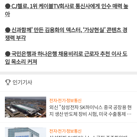
● CJ헬로, 1위 케이블TV회사로 통신사에게 인수 매력 높
아
● 신과함께' 만든 김용화의 덱스터, ‘가상현실’ 콘텐츠 경
쟁력 부각
● 국민은행과 하나은행 채용비리로 근로자 추천 이사 도
입 목소리 커져
인기기사
전자·전기·정보통신
외신 "삼성전자 SK하이닉스 중국 공장용 현
지 생산 반도체 장비 시험, 미국 수출통제 대
비"
전자·전기·정보통신