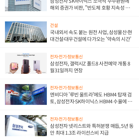
삼성전자 SK하이닉스 소극적 주주환원에
해외 증권가 비판, "반도체 호황 지속성 의
문"
건설
국내외서 속도 붙는 원전 사업, 삼성물산·현
대건설·대우건설에 다가오는 '약속의 시간'
전자·전기·정보통신
삼성전자, 갤럭시Z 폴드8 사전예약 개통 8
월31일까지 연장
전자·전기·정보통신
엔비디아 '루빈 울트라'에도 HBM4 탑재 검
토, 삼성전자·SK하이닉스 HBM4 수율에 주
도권 갈린다
전자·전기·정보통신
삼성전자 넷리스트와 특허분쟁 매듭, 5년 동
안 최대 1.3조 라이선스비 지급