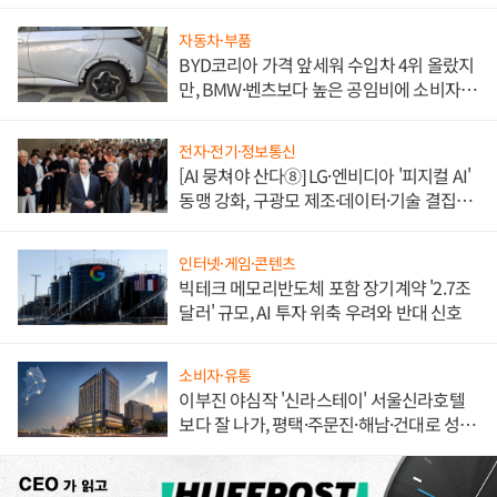
자동차·부품
BYD코리아 가격 앞세워 수입차 4위 올랐지
만, BMW·벤츠보다 높은 공임비에 소비자
불만 폭발
전자·전기·정보통신
[AI 뭉쳐야 산다⑧] LG·엔비디아 '피지컬 AI'
동맹 강화, 구광모 제조·데이터·기술 결집
해 종합 로보틱스 기업으로
인터넷·게임·콘텐츠
빅테크 메모리반도체 포함 장기계약 '2.7조
달러' 규모, AI 투자 위축 우려와 반대 신호
소비자·유통
이부진 야심작 '신라스테이' 서울신라호텔
보다 잘 나가, 평택·주문진·해남·건대로 성
장판 더 넓힌다