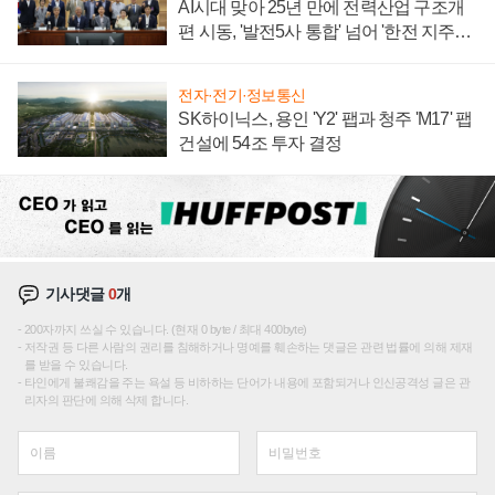
AI시대 맞아 25년 만에 전력산업 구조개
편 시동, '발전5사 통합' 넘어 '한전 지주사'
재편론도
전자·전기·정보통신
SK하이닉스, 용인 'Y2' 팹과 청주 'M17' 팹
건설에 54조 투자 결정
기사댓글
0
개
200자까지 쓰실 수 있습니다. (현재 0 byte / 최대 400byte)
저작권 등 다른 사람의 권리를 침해하거나 명예를 훼손하는 댓글은 관련 법률에 의해 제재
를 받을 수 있습니다.
타인에게 불쾌감을 주는 욕설 등 비하하는 단어가 내용에 포함되거나 인신공격성 글은 관
리자의 판단에 의해 삭제 합니다.