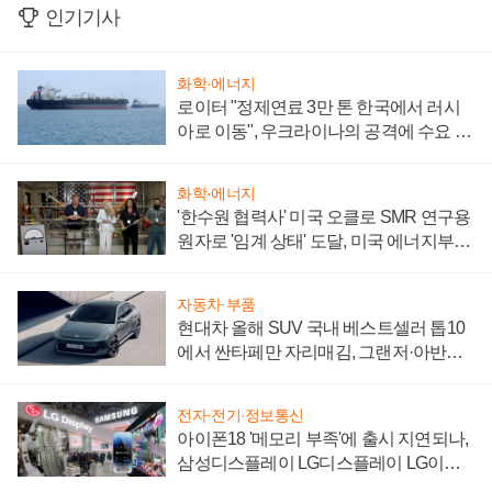
인기기사
화학·에너지
로이터 "정제연료 3만 톤 한국에서 러시
아로 이동", 우크라이나의 공격에 수요 늘
어
화학·에너지
'한수원 협력사' 미국 오클로 SMR 연구용
원자로 '임계 상태' 도달, 미국 에너지부
"중요한 이정표"
자동차·부품
현대차 올해 SUV 국내 베스트셀러 톱10
에서 싼타페만 자리매김, 그랜저·아반떼
'세단 쌍끌이'로 내수 방어
전자·전기·정보통신
아이폰18 '메모리 부족'에 출시 지연되나,
삼성디스플레이 LG디스플레이 LG이노
텍 '탈애플' 수익 다각화 속도