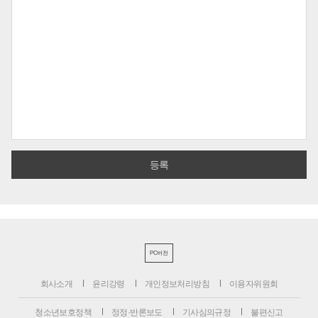
PC버전
회사소개
윤리강령
개인정보처리방침
이용자위원회
청소년보호정책
정정·반론보도
기사심의규정
불편신고