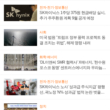
전자·전기·정보통신
SK하이닉스 1주당 375원 현금배당 실시,
추가 주주환원 계획 9월 공개 예정
사회
미국 법원 "트럼프 정부 풍력 프로젝트 동
결 조치는 위법", 해제 명령 내려
화학·에너지
'DL이앤씨 SMR 협력사' X에너지, '한수원
포스코 동맹' 센트러스에너지와 우라늄
계약 체결
전자·전기·정보통신
SK하이닉스 노사 '성과급 주식지급' 평행
선, 곽노정 'N% 성과급' 법적 논란 벗을지
주목
정치