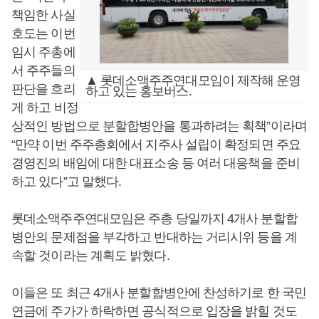
책임한 사실
호도는 이번
임시 주총에
서 주주들의
▲ 롯데소액주주연대모임이 제작해 운영
판단을 흐리
하고 있는 홍보버스.
게 하고 비정
상적인 방법으로 분할합병안을 통과하려는 획책”이라며
“만약 이번 주주총회에서 지주사 설립이 확정되면 주요
경영진의 배임에 대한 대표소송 등 여러 대응책을 준비
하고 있다”고 말했다.
롯데소액주주연대모임은 주총 당일까지 4개사 분할합
병안의 문제점을 부각하고 반대하는 거리시위 등을 계
속할 것이라는 계획도 밝혔다.
이들은 또 최근 4개사 분할합병안에 찬성하기로 한 국민
연금에 주가가 하락하면 공식적으로 입장을 밝힐 것도