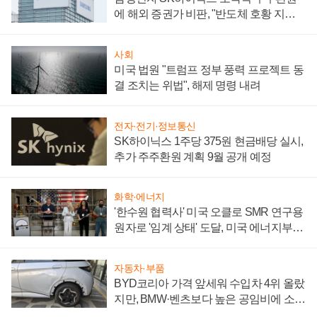
에 해외 증권가 비판, "반도체 호황 지속
성 의문"
사회
미국 법원 "트럼프 정부 풍력 프로젝트 동
결 조치는 위법", 해제 명령 내려
전자·전기·정보통신
SK하이닉스 1주당 375원 현금배당 실시,
추가 주주환원 계획 9월 공개 예정
화학·에너지
'한수원 협력사' 미국 오클로 SMR 연구용
원자로 '임계 상태' 도달, 미국 에너지부
"중요한 이정표"
자동차·부품
BYD코리아 가격 앞세워 수입차 4위 올랐
지만, BMW·벤츠보다 높은 공임비에 소비
자 불만 폭발