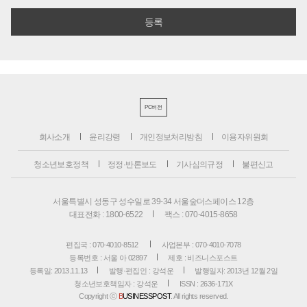
PC버전
회사소개
윤리강령
개인정보처리방침
이용자위원회
청소년보호정책
정정·반론보도
기사심의규정
불편신고
서울특별시 성동구 성수일로 39-34 서울숲더스페이스 12층
대표전화 : 1800-6522
팩스 : 070-4015-8658
편집국 : 070-4010-8512
사업본부 : 070-4010-7078
등록번호 : 서울 아 02897
제호 : 비즈니스포스트
등록일: 2013.11.13
발행·편집인 : 강석운
발행일자: 2013년 12월 2일
청소년보호책임자 : 강석운
ISSN : 2636-171X
Copyright ⓒ
B
USINESSPOST
. All rights reserved.