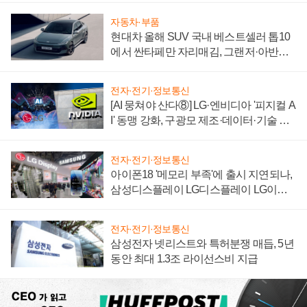
자동차·부품
현대차 올해 SUV 국내 베스트셀러 톱10
에서 싼타페만 자리매김, 그랜저·아반떼
'세단 쌍끌이'로 내수 방어
전자·전기·정보통신
[AI 뭉쳐야 산다⑧] LG·엔비디아 '피지컬 A
I' 동맹 강화, 구광모 제조·데이터·기술 결
집해 종합 로보틱스 기업으로
전자·전기·정보통신
아이폰18 '메모리 부족'에 출시 지연되나,
삼성디스플레이 LG디스플레이 LG이노
텍 '탈애플' 수익 다각화 속도
전자·전기·정보통신
삼성전자 넷리스트와 특허분쟁 매듭, 5년
동안 최대 1.3조 라이선스비 지급