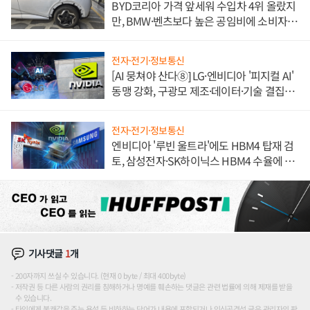
BYD코리아 가격 앞세워 수입차 4위 올랐지
만, BMW·벤츠보다 높은 공임비에 소비자
불만 폭발
전자·전기·정보통신
[AI 뭉쳐야 산다⑧] LG·엔비디아 '피지컬 AI'
동맹 강화, 구광모 제조·데이터·기술 결집
해 종합 로보틱스 기업으로
전자·전기·정보통신
엔비디아 '루빈 울트라'에도 HBM4 탑재 검
토, 삼성전자·SK하이닉스 HBM4 수율에 주
도권 갈린다
기사댓글
1
개
200자까지 쓰실 수 있습니다. (현재 0 byte / 최대 400byte)
저작권 등 다른 사람의 권리를 침해하거나 명예를 훼손하는 댓글은 관련 법률에 의해 제재를 받을
수 있습니다.
타인에게 불쾌감을 주는 욕설 등 비하하는 단어가 내용에 포함되거나 인신공격성 글은 관리자의 판