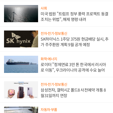
사회
미국 법원 "트럼프 정부 풍력 프로젝트 동결
조치는 위법", 해제 명령 내려
전자·전기·정보통신
SK하이닉스 1주당 375원 현금배당 실시, 추
가 주주환원 계획 9월 공개 예정
화학·에너지
로이터 "정제연료 3만 톤 한국에서 러시아
로 이동", 우크라이나의 공격에 수요 늘어
전자·전기·정보통신
삼성전자, 갤럭시Z 폴드8 사전예약 개통 8
월31일까지 연장
자동차·부품