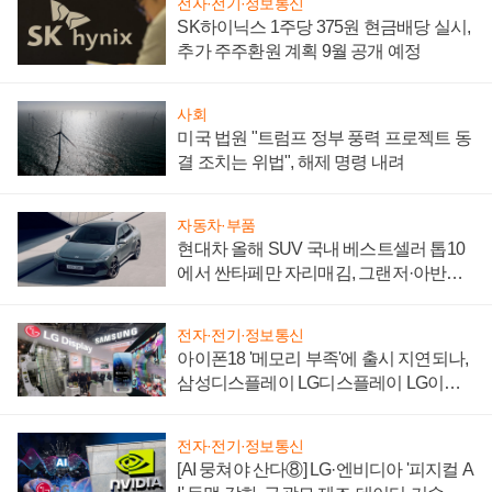
전자·전기·정보통신
SK하이닉스 1주당 375원 현금배당 실시,
추가 주주환원 계획 9월 공개 예정
사회
미국 법원 "트럼프 정부 풍력 프로젝트 동
결 조치는 위법", 해제 명령 내려
자동차·부품
현대차 올해 SUV 국내 베스트셀러 톱10
에서 싼타페만 자리매김, 그랜저·아반떼
'세단 쌍끌이'로 내수 방어
전자·전기·정보통신
아이폰18 '메모리 부족'에 출시 지연되나,
삼성디스플레이 LG디스플레이 LG이노
텍 '탈애플' 수익 다각화 속도
전자·전기·정보통신
[AI 뭉쳐야 산다⑧] LG·엔비디아 '피지컬 A