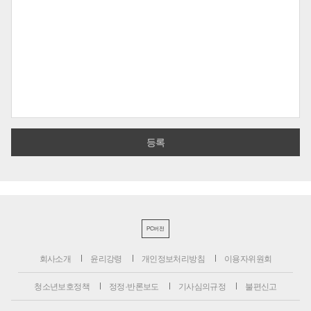
PC버전
회사소개
윤리강령
개인정보처리방침
이용자위원회
청소년보호정책
정정·반론보도
기사심의규정
불편신고