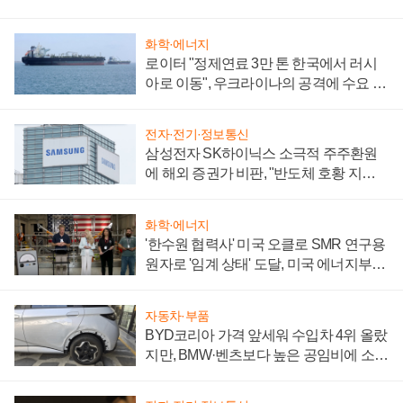
화학·에너지
로이터 "정제연료 3만 톤 한국에서 러시
아로 이동", 우크라이나의 공격에 수요 늘
어
전자·전기·정보통신
삼성전자 SK하이닉스 소극적 주주환원
에 해외 증권가 비판, "반도체 호황 지속
성 의문"
화학·에너지
'한수원 협력사' 미국 오클로 SMR 연구용
원자로 '임계 상태' 도달, 미국 에너지부
"중요한 이정표"
자동차·부품
BYD코리아 가격 앞세워 수입차 4위 올랐
지만, BMW·벤츠보다 높은 공임비에 소비
자 불만 폭발