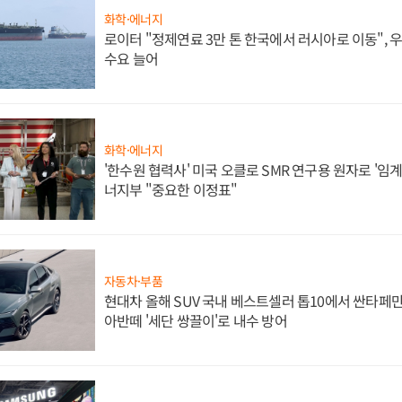
화학·에너지
로이터 "정제연료 3만 톤 한국에서 러시아로 이동",
수요 늘어
화학·에너지
'한수원 협력사' 미국 오클로 SMR 연구용 원자로 '임계 
너지부 "중요한 이정표"
자동차·부품
현대차 올해 SUV 국내 베스트셀러 톱10에서 싼타페만
아반떼 '세단 쌍끌이'로 내수 방어