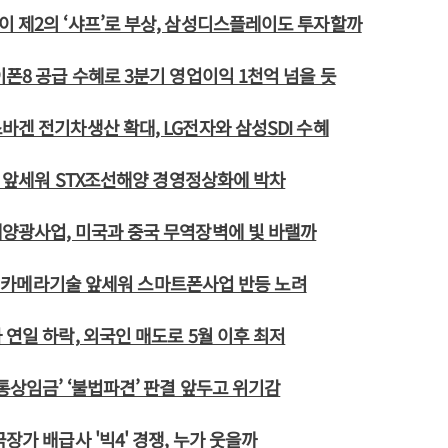
 제2의 ‘샤프’로 부상, 삼성디스플레이도 투자할까
이폰8 공급 수혜로 3분기 영업이익 1천억 넘을 듯
바겐 전기차생산 확대, LG전자와 삼성SDI 수혜
심' 앞세워 STX조선해양 경영정상화에 박차
양광사업, 미국과 중국 무역장벽에 빛 바랠까
30' 카메라기술 앞세워 스마트폰사업 반등 노려
 연일 하락, 외국인 매도로 5월 이후 최저
‘통상임금’ ‘불법파견’ 판결 앞두고 위기감
장가 배급사 '빅4' 경쟁, 누가 웃을까