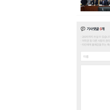
기사댓글
0
개
200자까지 쓰실 수 있습니다. (
저작권 등 다른 사람의 권리
타인에게 불쾌감을 주는 욕설