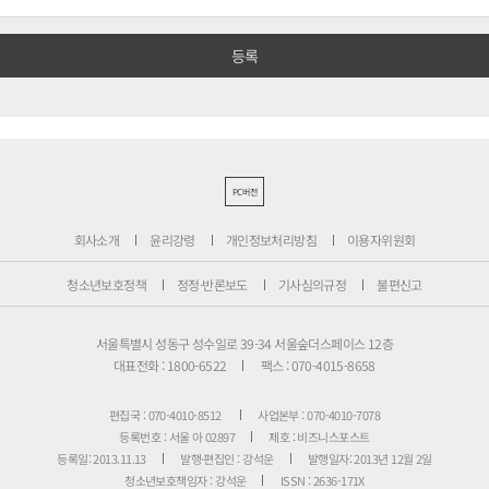
PC버전
회사소개
윤리강령
개인정보처리방침
이용자위원회
청소년보호정책
정정·반론보도
기사심의규정
불편신고
서울특별시 성동구 성수일로 39-34 서울숲더스페이스 12층
대표전화 : 1800-6522
팩스 : 070-4015-8658
편집국 : 070-4010-8512
사업본부 : 070-4010-7078
등록번호 : 서울 아 02897
제호 : 비즈니스포스트
등록일: 2013.11.13
발행·편집인 : 강석운
발행일자: 2013년 12월 2일
청소년보호책임자 : 강석운
ISSN : 2636-171X