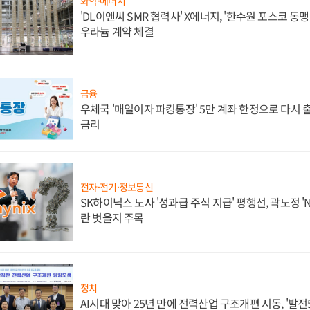
화학·에너지
'DL이앤씨 SMR 협력사' X에너지, '한수원 포스코 
우라늄 계약 체결
금융
우체국 '매일이자 파킹통장' 5만 계좌 한정으로 다시 출시
금리
전자·전기·정보통신
SK하이닉스 노사 '성과급 주식 지급' 평행선, 곽노정 '
란 벗을지 주목
정치
AI시대 맞아 25년 만에 전력산업 구조개편 시동, '발전5