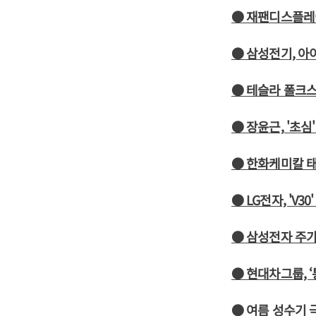
● 재팬디스플레이
● 삼성전기, 아
● 테슬라 폴크스
● 장윤근, '초
● 한화케미칼 태
● LG전자, 'V
● 삼성전자 주가
● 현대차그룹, 
● 여름 성수기 극