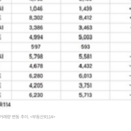
래량 변동 추이. <부동산R114>