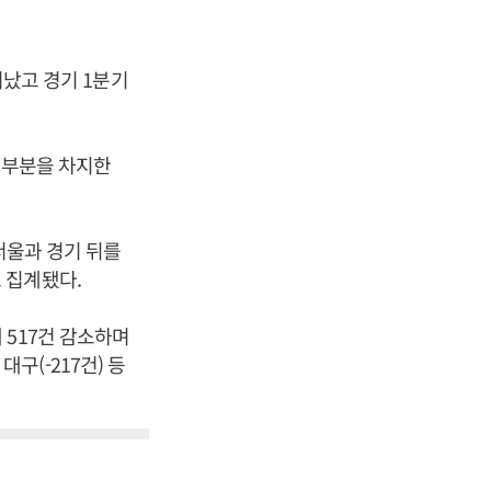
어났고 경기 1분기
 대부분을 차지한
서울과 경기 뒤를
로 집계됐다.
 517건 감소하며
대구(-217건) 등