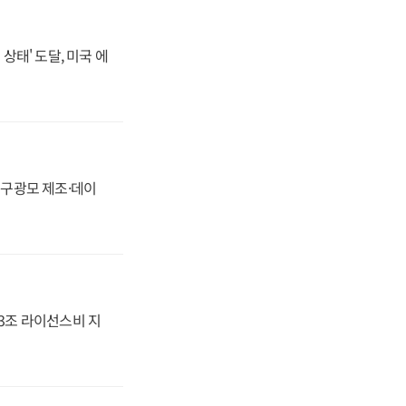
상태' 도달, 미국 에
화, 구광모 제조·데이
.3조 라이선스비 지