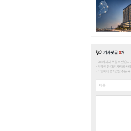
기사댓글
0
개
200자까지 쓰실 수 있습니다. (
저작권 등 다른 사람의 권리
타인에게 불쾌감을 주는 욕설