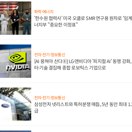
화학·에너지
'한수원 협력사' 미국 오클로 SMR 연구용 원자로 '임계 
너지부 "중요한 이정표"
전자·전기·정보통신
[AI 뭉쳐야 산다⑧] LG·엔비디아 '피지컬 AI' 동맹 강
터·기술 결집해 종합 로보틱스 기업으로
전자·전기·정보통신
삼성전자 넷리스트와 특허분쟁 매듭, 5년 동안 최대 1
급