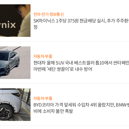
전자·전기·정보통신
SK하이닉스 1주당 375원 현금배당 실시, 추가 주주환
정
자동차·부품
현대차 올해 SUV 국내 베스트셀러 톱10에서 싼타페만
아반떼 '세단 쌍끌이'로 내수 방어
자동차·부품
BYD코리아 가격 앞세워 수입차 4위 올랐지만, BMW
비에 소비자 불만 폭발