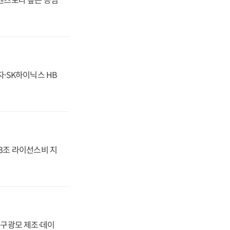
자·SK하이닉스 HB
.3조 라이선스비 지
화, 구광모 제조·데이