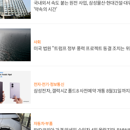
국내외서 속도 붙는 원전 사업, 삼성물산·현대건설·
'약속의 시간'
사회
미국 법원 "트럼프 정부 풍력 프로젝트 동결 조치는 위
전자·전기·정보통신
삼성전자, 갤럭시Z 폴드8 사전예약 개통 8월31일까
자동차·부품
BYD코리아 가격 앞세워 수입차 4위 올랐지만, BMW