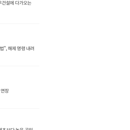
대우건설에 다가오는
법", 해제 명령 내려
지 연장
·벤츠보다 높은 공임