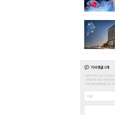
기사댓글
0
개
200자까지 쓰실 수 있습니다. (
저작권 등 다른 사람의 권리
타인에게 불쾌감을 주는 욕설