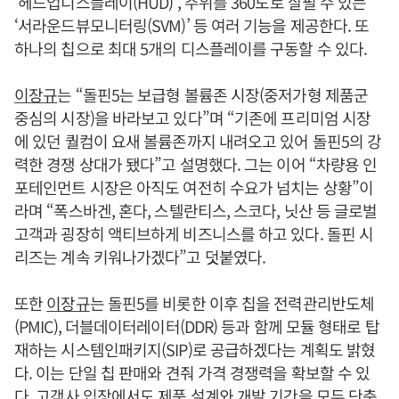
‘헤드업디스플레이(HUD)’, 주위를 360도로 살필 수 있는
‘서라운드뷰모니터링(SVM)’ 등 여러 기능을 제공한다. 또
하나의 칩으로 최대 5개의 디스플레이를 구동할 수 있다.
이장규
는 “돌핀5는 보급형 볼륨존 시장(중저가형 제품군
중심의 시장)을 바라보고 있다”며 “기존에 프리미엄 시장
에 있던 퀄컴이 요새 볼륨존까지 내려오고 있어 돌핀5의 강
력한 경쟁 상대가 됐다”고 설명했다. 그는 이어 “차량용 인
포테인먼트 시장은 아직도 여전히 수요가 넘치는 상황”이
라며 “폭스바겐, 혼다, 스텔란티스, 스코다, 닛산 등 글로벌
고객과 굉장히 액티브하게 비즈니스를 하고 있다. 돌핀 시
리즈는 계속 키워나가겠다”고 덧붙였다.
또한
이장규
는 돌핀5를 비롯한 이후 칩을 전력관리반도체
(PMIC), 더블데이터레이터(DDR) 등과 함께 모듈 형태로 탑
재하는 시스템인패키지(SIP)로 공급하겠다는 계획도 밝혔
다. 이는 단일 칩 판매와 견줘 가격 경쟁력을 확보할 수 있
다. 고객사 입장에서도 제품 설계와 개발 기간을 모두 단축