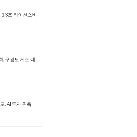
 1.3조 라이선스비
강화, 구광모 제조·데
, AI 투자 위축