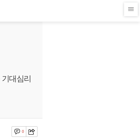
승 기대심리
0