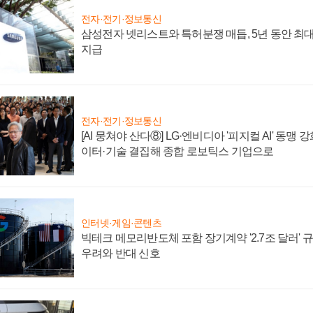
전자·전기·정보통신
삼성전자 넷리스트와 특허분쟁 매듭, 5년 동안 최대
지급
전자·전기·정보통신
[AI 뭉쳐야 산다⑧] LG·엔비디아 '피지컬 AI' 동맹 
이터·기술 결집해 종합 로보틱스 기업으로
인터넷·게임·콘텐츠
빅테크 메모리반도체 포함 장기계약 '2.7조 달러' 규모
우려와 반대 신호