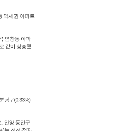
래동 역세권 아파트
화곡·염창동 아파
주로 값이 상승했
당구(0.33%)
, 안양 동안구
9%)는 천천·정자