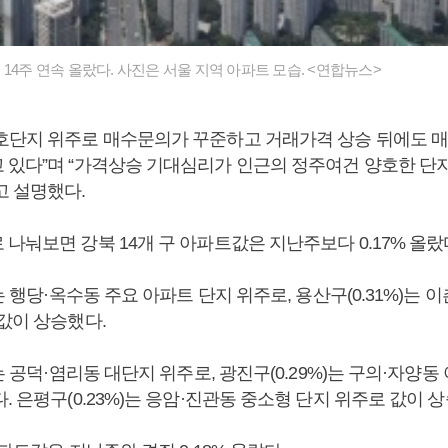
14주 연속 올랐다. 사진은 서울 지역 아파트 모습. <연합뉴스>
호단지 위주로 매수문의가 꾸준하고 거래가격 상승 뒤에도 매
 있다”며 “가격상승 기대심리가 인근의 정주여건 양호한 단
고 설명했다.
나눠보면 강북 14개 구 아파트값은 지난주보다 0.17% 올랐
)는 행당·옥수동 주요 아파트 단지 위주로, 용산구(0.31%)는 
 값이 상승했다.
)는 공덕·염리동 대단지 위주로, 광진구(0.29%)는 구의·자양동
. 은평구(0.23%)는 응암·진관동 중소형 단지 위주로 값이 