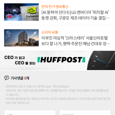
전자·전기·정보통신
[AI 뭉쳐야 산다⑧] LG·엔비디아 '피지컬 AI'
동맹 강화, 구광모 제조·데이터·기술 결집
해 종합 로보틱스 기업으로
소비자·유통
이부진 야심작 '신라스테이' 서울신라호텔
보다 잘 나가, 평택·주문진·해남·건대로 성
장판 더 넓힌다
기사댓글
0
개
200자까지 쓰실 수 있습니다. (현재 0 byte / 최대 400byte)
저작권 등 다른 사람의 권리를 침해하거나 명예를 훼손하는 댓글은 관련 법률에 의해 제재를 받을
수 있습니다.
타인에게 불쾌감을 주는 욕설 등 비하하는 단어가 내용에 포함되거나 인신공격성 글은 관리자의 판
단에 의해 삭제 합니다.