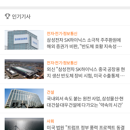
인기기사
전자·전기·정보통신
삼성전자 SK하이닉스 소극적 주주환원에
해외 증권가 비판, "반도체 호황 지속성 의
문"
전자·전기·정보통신
외신 "삼성전자 SK하이닉스 중국 공장용 현
지 생산 반도체 장비 시험, 미국 수출통제 대
비"
건설
국내외서 속도 붙는 원전 사업, 삼성물산·현
대건설·대우건설에 다가오는 '약속의 시간'
사회
미국 법원 "트럼프 정부 풍력 프로젝트 동결