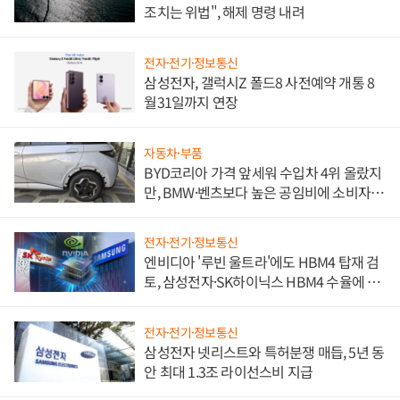
조치는 위법", 해제 명령 내려
전자·전기·정보통신
삼성전자, 갤럭시Z 폴드8 사전예약 개통 8
월31일까지 연장
자동차·부품
BYD코리아 가격 앞세워 수입차 4위 올랐지
만, BMW·벤츠보다 높은 공임비에 소비자
불만 폭발
전자·전기·정보통신
엔비디아 '루빈 울트라'에도 HBM4 탑재 검
토, 삼성전자·SK하이닉스 HBM4 수율에 주
도권 갈린다
전자·전기·정보통신
삼성전자 넷리스트와 특허분쟁 매듭, 5년 동
안 최대 1.3조 라이선스비 지급