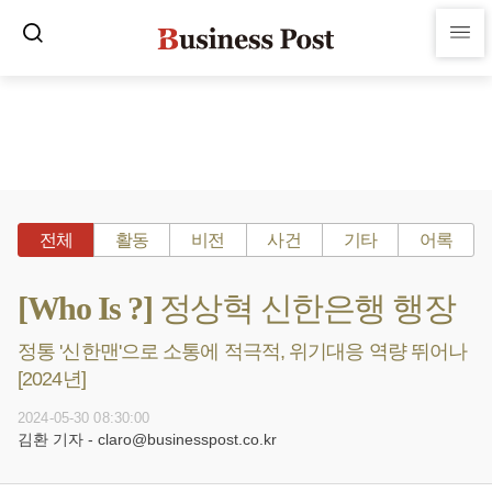
전체
활동
비전
사건
기타
어록
[Who Is ?] 정상혁 신한은행 행장
정통 '신한맨'으로 소통에 적극적, 위기대응 역량 뛰어나
[2024년]
2024-05-30 08:30:00
김환 기자 - claro@businesspost.co.kr