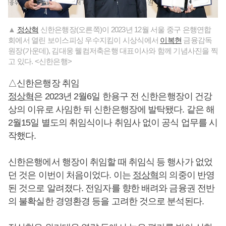
▲
정상혁
신한은행장(오른쪽)이 2023년 12월 서울 중구 은행연합
회에서 열린 보이스피싱 우수지킴이 시상식에서
이복현
금융감독
원장(가운데), 김대웅 웰컴저축은행 대표이사와 함께 기념사진을 찍
고 있다. <신한은행>
△신한은행장 취임
정상혁
은 2023년 2월6일 한용구 전 신한은행장이 건강
상의 이유로 사임한 뒤 신한은행장에 발탁됐다. 같은 해
2월15일 별도의 취임식이나 취임사 없이 공식 업무를 시
작했다.
신한은행에서 행장이 취임할 때 취임식 등 행사가 없었
던 것은 이번이 처음이었다. 이는
정상혁
의 의중이 반영
된 것으로 알려졌다. 전임자를 향한 배려와 금융권 전반
의 불확실한 경영환경 등을 고려한 것으로 분석된다.