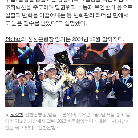
조직혁신을 주도하며 탈권위적 소통과 유연한 대응으로
실질적 변화를 이끌어내는 등 변화관리 리더십 면에서
도 높은 점수를 받았다”고 설명했다.
정상혁
의 신한은행장 임기는 2024년 12월 말까지다.
▲
정상혁
신한은행장(앞줄 오른쪽)이 2024년 1월6일 서울 송파 올
림픽 체조경기장에서 열린 '2023년 종합업적평가대회'에서 기념사
진을 찍고 있다. <신한은행>