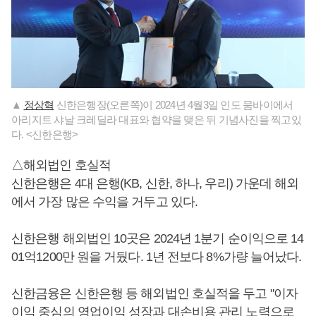
▲
정상혁
신한은행장(오른쪽)이 2024년 4월3일 인도 뭄바이에서
아리지트 샤날 크레딜라 대표와 협약을 맺은 뒤 기념사진을 찍고있
다. <신한은행>
△해외법인 호실적
신한은행은 4대 은행(KB, 신한, 하나, 우리) 가운데 해외
에서 가장 많은 수익을 거두고 있다.
신한은행 해외법인 10곳은 2024년 1분기 순이익으로 14
01억1200만 원을 거뒀다. 1년 전보다 8%가량 늘어났다.
신한금융은 신한은행 등 해외법인 호실적을 두고 "이자
이익 중심의 영업이익 성장과 대손비용 관리 노력으로