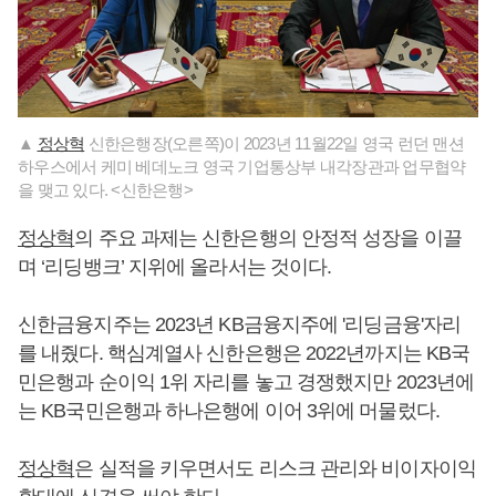
▲
정상혁
신한은행장(오른쪽)이 2023년 11월22일 영국 런던 맨션
하우스에서 케미 베데노크 영국 기업통상부 내각장관과 업무협약
을 맺고 있다. <신한은행>
정상혁
의 주요 과제는 신한은행의 안정적 성장을 이끌
며 ‘리딩뱅크’ 지위에 올라서는 것이다.
신한금융지주는 2023년 KB금융지주에 '리딩금융'자리
를 내줬다. 핵심계열사 신한은행은 2022년까지는 KB국
민은행과 순이익 1위 자리를 놓고 경쟁했지만 2023년에
는 KB국민은행과 하나은행에 이어 3위에 머물렀다.
정상혁
은 실적을 키우면서도 리스크 관리와 비이자이익