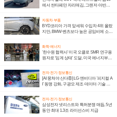
에서 싼타페만 자리매김, 그랜저·아반떼
'세단 쌍끌이'로 내수 방어
자동차·부품
BYD코리아 가격 앞세워 수입차 4위 올랐
지만, BMW·벤츠보다 높은 공임비에 소비
자 불만 폭발
화학·에너지
'한수원 협력사' 미국 오클로 SMR 연구용
원자로 '임계 상태' 도달, 미국 에너지부
"중요한 이정표"
전자·전기·정보통신
[AI 뭉쳐야 산다⑧] LG·엔비디아 '피지컬 A
I' 동맹 강화, 구광모 제조·데이터·기술 결
집해 종합 로보틱스 기업으로
전자·전기·정보통신
삼성전자 넷리스트와 특허분쟁 매듭, 5년
동안 최대 1.3조 라이선스비 지급