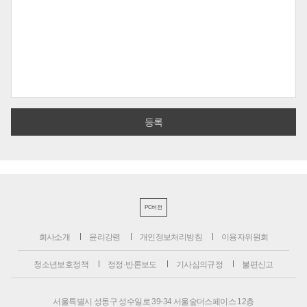
PC버전
회사소개
윤리강령
개인정보처리방침
이용자위원회
청소년보호정책
정정·반론보도
기사심의규정
불편신고
서울특별시 성동구 성수일로 39-34 서울숲더스페이스 12층