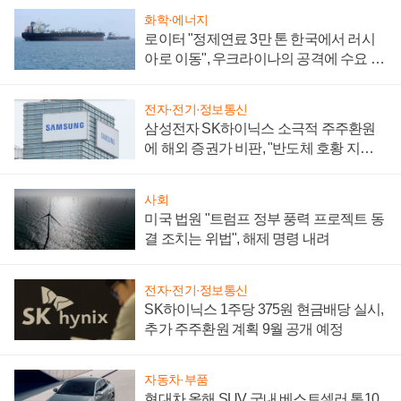
화학·에너지
로이터 "정제연료 3만 톤 한국에서 러시
아로 이동", 우크라이나의 공격에 수요 늘
어
전자·전기·정보통신
삼성전자 SK하이닉스 소극적 주주환원
에 해외 증권가 비판, "반도체 호황 지속
성 의문"
사회
미국 법원 "트럼프 정부 풍력 프로젝트 동
결 조치는 위법", 해제 명령 내려
전자·전기·정보통신
SK하이닉스 1주당 375원 현금배당 실시,
추가 주주환원 계획 9월 공개 예정
자동차·부품
현대차 올해 SUV 국내 베스트셀러 톱10