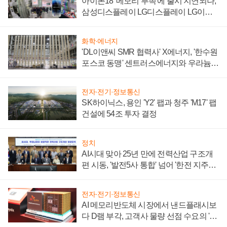
아이폰18 '메모리 부족'에 출시 지연되나,
삼성디스플레이 LG디스플레이 LG이노
텍 '탈애플' 수익 다각화 속도
화학·에너지
'DL이앤씨 SMR 협력사' X에너지, '한수원
포스코 동맹' 센트러스에너지와 우라늄
계약 체결
전자·전기·정보통신
SK하이닉스, 용인 'Y2' 팹과 청주 'M17' 팹
건설에 54조 투자 결정
정치
AI시대 맞아 25년 만에 전력산업 구조개
편 시동, '발전5사 통합' 넘어 '한전 지주사'
재편론도
전자·전기·정보통신
AI 메모리반도체 시장에서 낸드플래시보
다 D램 부각, 고객사 물량 선점 수요의 '우