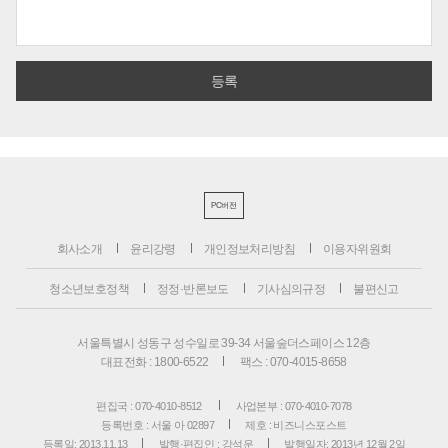
PC버전
회사소개
윤리강령
개인정보처리방침
이용자위원회
청소년보호정책
정정·반론보도
기사심의규정
불편신고
서울특별시 성동구 성수일로 39-34 서울숲더스페이스 12층
대표전화 : 1800-6522
팩스 : 070-4015-8658
편집국 : 070-4010-8512
사업본부 : 070-4010-7078
등록번호 : 서울 아 02897
제호 : 비즈니스포스트
등록일: 2013.11.13
발행·편집인 : 강석운
발행일자: 2013년 12월 2일