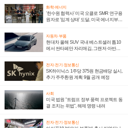
화학·에너지
'한수원 협력사' 미국 오클로 SMR 연구용
원자로 '임계 상태' 도달, 미국 에너지부
"중요한 이정표"
자동차·부품
현대차 올해 SUV 국내 베스트셀러 톱10
에서 싼타페만 자리매김, 그랜저·아반떼
'세단 쌍끌이'로 내수 방어
전자·전기·정보통신
SK하이닉스 1주당 375원 현금배당 실시,
추가 주주환원 계획 9월 공개 예정
사회
미국 법원 "트럼프 정부 풍력 프로젝트 동
결 조치는 위법", 해제 명령 내려
전자·전기·정보통신