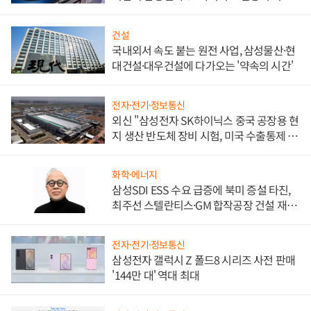
워
건설
국내외서 속도 붙는 원전 사업, 삼성물산·현
대건설·대우건설에 다가오는 '약속의 시간'
전자·전기·정보통신
외신 "삼성전자 SK하이닉스 중국 공장용 현
지 생산 반도체 장비 시험, 미국 수출통제 대
비"
화학·에너지
삼성SDI ESS 수요 급증에 북미 증설 타진,
최주선 스텔란티스·GM 합작공장 건설 재추
진하나
전자·전기·정보통신
삼성전자 갤럭시 Z 폴드8 시리즈 사전 판매
'144만 대' 역대 최대