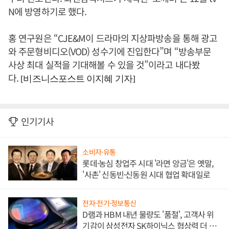
N에 방영하기로 했다.
홍 연구원은 “CJE&M이 드라마의 지상파방송을 통해 광고
와 주문형비디오(VOD) 성수기에 진입한다”며 “방송부문
사상 최대 실적을 기대해볼 수 있을 것”이라고 내다봤
다.
[비즈니스포스트 이지혜 기자]
인기기사
소비자·유통
롯데·농심 창업주 시대 '라면 앙금'은 옛말,
'사촌' 신동빈·신동원 시대 협업 확대일로
전자·전기·정보통신
D램과 HBM 내년 물량도 '품절', 고객사 위
기감이 삼성전자 SK하이닉스 협상력 더 키