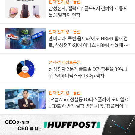
전자·전기·정보통신
삼성전자, 갤럭시Z 폴드8 사전예약 개통 8
월31일까지 연장
전자·전기·정보통신
엔비디아 '루빈 울트라'에도 HBM4 탑재 검
토, 삼성전자·SK하이닉스 HBM4 수율에 주
도권 갈린다
전자·전기·정보통신
삼성전자 2분기 글로벌 D램 점유율 39% 1
위, SK하이닉스와 13%p 격차
전자·전기·정보통신
[오늘Who] 정철동 LG디스플레이 모바일 O
LED로 하반기 실적 반등 시동, '칩플레이
션'에 가격 인하 압박은 부담