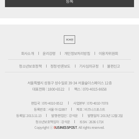
PC버전
회사소개
윤리강령
개인정보처리방침
이용자위원회
청소년보호정책
정정·반론보도
기사심의규정
불편신고
서울특별시 성동구 성수일로 39-34 서울숲더스페이스 12층
대표전화 : 1800-6522
팩스 : 070-4015-8658
편집국 : 070-4010-8512
사업본부 : 070-4010-7078
등록번호 : 서울 아 02897
제호 : 비즈니스포스트
등록일: 2013.11.13
발행·편집인 : 강석운
발행일자: 2013년 12월 2일
청소년보호책임자 : 강석운
ISSN : 2636-171X
Copyright ⓒ
B
USINESSPOST
. All rights reserved.