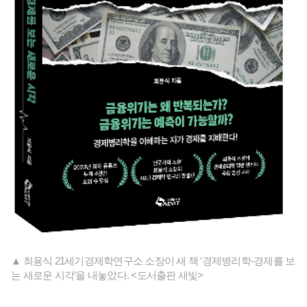
▲ 최용식 21세기경제학연구소 소장이 새 책 ‘경제병리학-경제를 보
는 새로운 시각’을 내놓았다. <도서출판 새빛>