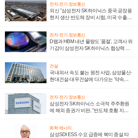
전자·전기·정보통신
외신 "삼성전자 SK하이닉스 중국 공장용
현지 생산 반도체 장비 시험, 미국 수출통
제 대비"
전자·전기·정보통신
D램과 HBM 내년 물량도 '품절', 고객사 위
기감이 삼성전자 SK하이닉스 협상력 더
키워
건설
국내외서 속도 붙는 원전 사업, 삼성물산·
현대건설·대우건설에 다가오는 '약속의
시간'
전자·전기·정보통신
삼성전자 SK하이닉스 소극적 주주환원
에 해외 증권가 비판, "반도체 호황 지속
성 의문"
화학·에너지
삼성SDI ESS 수요 급증에 북미 증설 타