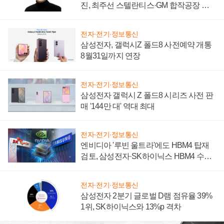
진, 최주선 스텔란티스·GM 합작공장 건
설 재추진하나
전자·전기·정보통신
삼성전자, 갤럭시Z 폴드8 사전예약 개통
8월31일까지 연장
전자·전기·정보통신
삼성전자 갤럭시 Z 폴드8 시리즈 사전 판
매 '144만 대' 역대 최대
전자·전기·정보통신
엔비디아 '루빈 울트라'에도 HBM4 탑재
검토, 삼성전자·SK하이닉스 HBM4 수율
에 주도권 갈린다
전자·전기·정보통신
삼성전자 2분기 글로벌 D램 점유율 39%
1위, SK하이닉스와 13%p 격차