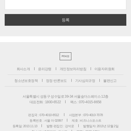
PC버전
회사소개
윤리강령
개인정보처리방침
이용자위원회
청소년보호정책
정정·반론보도
기사심의규정
불편신고
서울특별시 성동구 성수일로 39-34 서울숲더스페이스 12층
대표전화 : 1800-6522
팩스 : 070-4015-8658
편집국 : 070-4010-8512
사업본부 : 070-4010-7078
등록번호 : 서울 아 02897
제호 : 비즈니스포스트
등록일: 2013.11.13
발행·편집인 : 강석운
발행일자: 2013년 12월 2일