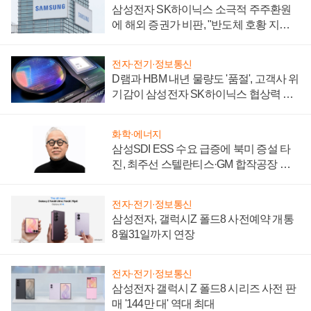
삼성전자 SK하이닉스 소극적 주주환원
에 해외 증권가 비판, "반도체 호황 지속
성 의문"
전자·전기·정보통신
D램과 HBM 내년 물량도 '품절', 고객사 위
기감이 삼성전자 SK하이닉스 협상력 더
키워
화학·에너지
삼성SDI ESS 수요 급증에 북미 증설 타
진, 최주선 스텔란티스·GM 합작공장 건
설 재추진하나
전자·전기·정보통신
삼성전자, 갤럭시Z 폴드8 사전예약 개통
8월31일까지 연장
전자·전기·정보통신
삼성전자 갤럭시 Z 폴드8 시리즈 사전 판
매 '144만 대' 역대 최대