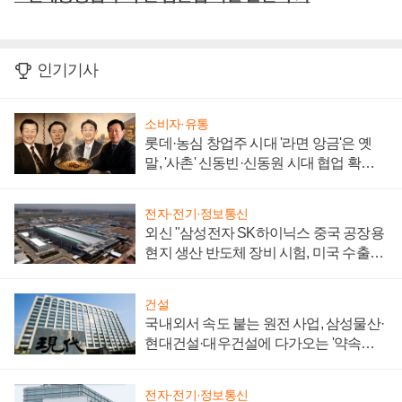
인기기사
소비자·유통
롯데·농심 창업주 시대 '라면 앙금'은 옛
말, '사촌' 신동빈·신동원 시대 협업 확대
일로
전자·전기·정보통신
외신 "삼성전자 SK하이닉스 중국 공장용
현지 생산 반도체 장비 시험, 미국 수출통
제 대비"
건설
국내외서 속도 붙는 원전 사업, 삼성물산·
현대건설·대우건설에 다가오는 '약속의
시간'
전자·전기·정보통신