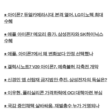
● 아이폰7 듀얼카메라시대 본격 열어, LG이노텍 최대
수혜
● 애플 아이폰7 메모리 증가, 삼성전자와 SK하이닉스
수혜
● 애플, 아이폰7에서 왜 변화보다 안정 선택했나
● 갤럭시노트7 V20 아이폰7, 예측불허 각축전 개막
● 신경민 앱 선탑재 금지법안 추진, 삼성전자의 득실은?
● 이우현, 폴리실리콘 가격하락에 OCI 대책마련 부심
● 국감 증인채택 샅바싸움, 재벌총수 누가 거명되나