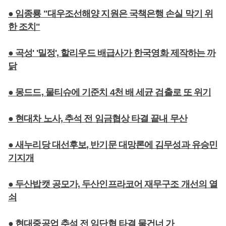
● 임종룡 "대우조선해양 지원은 국책은행 손실 막기 위
한 조치"
● 곡성' '밀정', 할리우드 배급사가 한국영화 제작하는 까
닭
● 몽드드, 물티슈에 기준치 4천 배 세균 검출로 또 위기
● 현대차 노사, 추석 전 임금협상 타결 끝내 무산
● 새누리당 대선후보, 반기문 대망론에 김무성과 유승민
기지개
● 두산밥캣 공모가, 두산인프라코어 재무구조 개선의 열
쇠
● 현대중공업 추석 전 임단협 타결 물건너 가