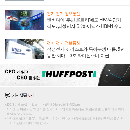
전자·전기·정보통신
엔비디아 '루빈 울트라'에도 HBM4 탑재
검토, 삼성전자·SK하이닉스 HBM4 수율
에 주도권 갈린다
전자·전기·정보통신
삼성전자 넷리스트와 특허분쟁 매듭, 5년
동안 최대 1.3조 라이선스비 지급
기사댓글
0
개
200자까지 쓰실 수 있습니다. (현재 0 byte / 최대 400byte)
저작권 등 다른 사람의 권리를 침해하거나 명예를 훼손하는 댓글은 관련 법률에 의해 제재
를 받을 수 있습니다.
타인에게 불쾌감을 주는 욕설 등 비하하는 단어가 내용에 포함되거나 인신공격성 글은 관
리자의 판단에 의해 삭제 합니다.